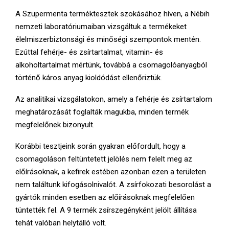
A Szupermenta terméktesztek szokásához híven, a Nébih
nemzeti laboratóriumaiban vizsgáltuk a termékeket
élelmiszerbiztonsági és minőségi szempontok mentén.
Ezúttal fehérje- és zsírtartalmat, vitamin- és
alkoholtartalmat mértünk, továbbá a csomagolóanyagból
történő káros anyag kioldódást ellenőriztük.
Az analitikai vizsgálatokon, amely a fehérje és zsírtartalom
meghatározását foglalták magukba, minden termék
megfelelőnek bizonyult.
Korábbi tesztjeink során gyakran előfordult, hogy a
csomagoláson feltüntetett jelölés nem felelt meg az
előírásoknak, a kefirek estében azonban ezen a területen
nem találtunk kifogásolnivalót. A zsírfokozati besorolást a
gyártók minden esetben az előírásoknak megfelelően
tüntették fel. A 9 termék zsírszegényként jelölt állítása
tehát valóban helytálló volt.