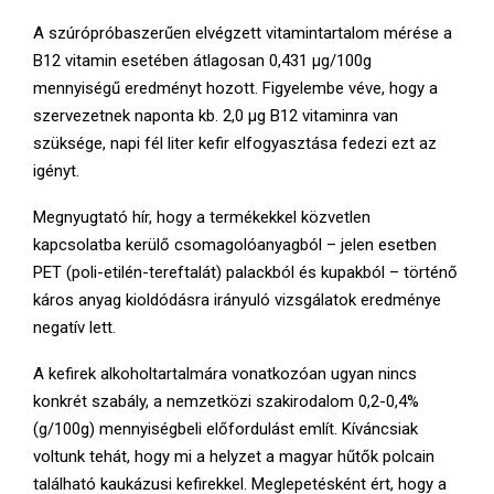
A szúrópróbaszerűen elvégzett vitamintartalom mérése a
B12 vitamin esetében átlagosan 0,431 µg/100g
mennyiségű eredményt hozott. Figyelembe véve, hogy a
szervezetnek naponta kb. 2,0 µg B12 vitaminra van
szüksége, napi fél liter kefir elfogyasztása fedezi ezt az
igényt.
Megnyugtató hír, hogy a termékekkel közvetlen
kapcsolatba kerülő csomagolóanyagból – jelen esetben
PET (poli-etilén-tereftalát) palackból és kupakból – történő
káros anyag kioldódásra irányuló vizsgálatok eredménye
negatív lett.
A kefirek alkoholtartalmára vonatkozóan ugyan nincs
konkrét szabály, a nemzetközi szakirodalom 0,2-0,4%
(g/100g) mennyiségbeli előfordulást említ. Kíváncsiak
voltunk tehát, hogy mi a helyzet a magyar hűtők polcain
található kaukázusi kefirekkel. Meglepetésként ért, hogy a