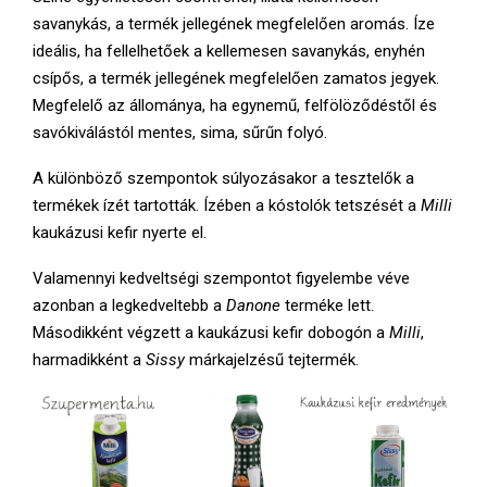
savanykás, a termék jellegének megfelelően aromás. Íze
ideális, ha fellelhetőek a kellemesen savanykás, enyhén
csípős, a termék jellegének megfelelően zamatos jegyek.
Megfelelő az állománya, ha egynemű, felfölöződéstől és
savókiválástól mentes, sima, sűrűn folyó.
A különböző szempontok súlyozásakor a tesztelők a
termékek ízét tartották. Ízében a kóstolók tetszését a
Milli
kaukázusi kefir nyerte el.
Valamennyi kedveltségi szempontot figyelembe véve
azonban a legkedveltebb a
Danone
terméke lett.
Másodikként végzett a kaukázusi kefir dobogón a
Milli
,
harmadikként a
Sissy
márkajelzésű tejtermék.