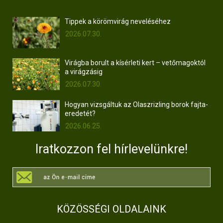
Tippek a körömvirág neveléséhez
2026.07.30.
Virágba borult a kísérleti kert – vetőmagoktól
a virágzásig
2026.07.30.
Hogyan vizsgáltuk az Olaszrizling borok fajta-
eredetét?
2026.06.25.
Iratkozzon fel hírlevelünkre!
KÖZÖSSÉGI OLDALAINK