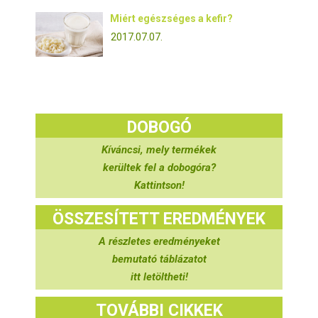
Miért egészséges a kefir?
2017.07.07.
DOBOGÓ
Kíváncsi, mely termékek
kerültek fel a dobogóra?
Kattintson!
ÖSSZESÍTETT EREDMÉNYEK
A részletes eredményeket
bemutató táblázatot
itt letöltheti!
TOVÁBBI CIKKEK