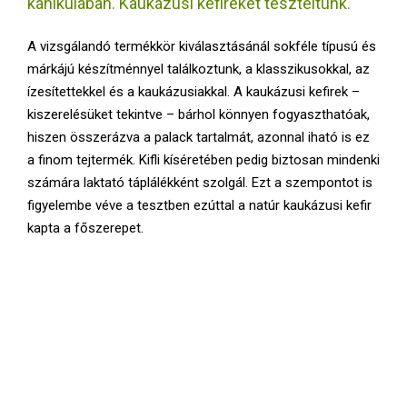
kánikulában. Kaukázusi kefireket teszteltünk.
E
A vizsgálandó termékkör kiválasztásánál sokféle típusú és
N
márkájú készítménnyel találkoztunk, a klasszikusokkal, az
ízesítettekkel és a kaukázusiakkal. A kaukázusi kefirek –
U
kiszerelésüket tekintve – bárhol könnyen fogyaszthatóak,
hiszen összerázva a palack tartalmát, azonnal iható is ez
a finom tejtermék. Kifli kíséretében pedig biztosan mindenki
számára laktató táplálékként szolgál. Ezt a szempontot is
figyelembe véve a tesztben ezúttal a natúr kaukázusi kefir
kapta a főszerepet.