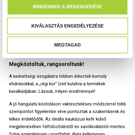
v
A nem megfelelő eredmények okát a vállalkozásokkal
MINDENNEK A MEGENGEDÉSE
á
közösen elemezzük, illetve ismétlő vizsgálatok továbbra is
l
folyamatban vannak. Nem megfelelőség esetén,
a
KIVÁLASZTÁS ENGEDÉLYEZÉSE
amennyiben bebizonyosodik, hogy a kifogásolt csíraszám
s
az előállítás hiányosságainak következménye, a
z
vállalkozásokat hivatalunk figyelmeztetésben részesíti, és
MEGTAGAD
t
kötelezi a gyártási technológia felülvizsgálatára, javítására.
á
s
Megkóstoltuk,
rangsoroltunk!
a
A kedveltségi vizsgálatra többen érkeztek komoly
elvárásokkal, a „régi kor” ízeit kutatva a termékek
kavalkádjában. Lássuk, milyen eredménnyel!
A jó hangulatú kóstoláson vakteszteléses módszerrel több
szempontot figyelembe véve pontoztak a szakemberek és
lelkes érdeklődők. Az ideális kaukázusi kefir külső
megjelenésében felfölöződéstől és savókiválástól mentes.
Színe egyenletesen csontfehér, illata kellemesen