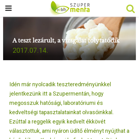
P
R
A teszt lezárult, a vizsgálat folytatódik
I
2017.07.14.
M
A
Idén már nyolcadik teszteredményünkkel
R
jelentkezünk itt a Szupermentán, hogy
megosszuk hatósági, laboratóriumi és
Y
kedveltségi tapasztalatainkat olvasóinkkal.
Ezúttal a reggelik egyik kedvelt ékkövét
M
választottuk, ami nyáron üdítő élményt nyújthat a