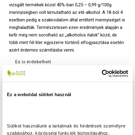
vizsgált termékek közel 40%-ban 0,25 – 0,99 g/100g
mennyiségben volt kimutatható az etil-alkohol. A 18-ból 4
esetben pedig a szakirodalom által említett mennyiséget is
meghaladták. Természetesen ezen eredmények alapján a
kefir még nem sorolható az „alkoholos italok” közé, de
több mint fél liter egyszerre történő elfogyasztása esetén
azért érdemes számításba venni.
Ez is érdekelheti
Tejföl vagy frissföl
2019.08.14.
Ez a weboldal sütiket használ
Milyen minőségi követelményei
vannak a...
2019.04.23.
Sütiket használunk a tartalmak és hirdetések személyre 
szabásához, közösségi funkciók biztosításához, 