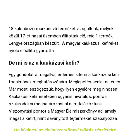
18 különböző márkanevű terméket vizsgáltunk, melyek
közül 17-et hazai üzemben állítottak elő, míg 1 termék
Lengyelországban készült. A magyar kaukázusi kefireket
nyolc előállító gyártotta.
De mi is az a kaukázusi kefir?
Egy gondolatra megállva, érdemes kitérni a kaukázusi kefir
fogalmának meghatározására. Meglepetés senkit ne érjen.
Már most leszögezzük, hogy ilyen egyelőre még nincsen!
Kaukázusi kefir esetében ugyanis hivatalos, pontos
szakirodalmi meghatározással nem találkoztunk.
Viszonyítási pontot a Magyar Élelmiszerkönyv ad, amely
magát a kefirt, mint savanyított tejterméket szabályozza.
Ha kíváncsi az élelmiszerkönyvi előírás részleteire,