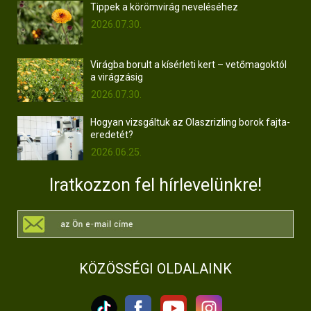
Tippek a körömvirág neveléséhez
2026.07.30.
Virágba borult a kísérleti kert – vetőmagoktól
a virágzásig
2026.07.30.
Hogyan vizsgáltuk az Olaszrizling borok fajta-
eredetét?
2026.06.25.
Iratkozzon fel hírlevelünkre!
KÖZÖSSÉGI OLDALAINK