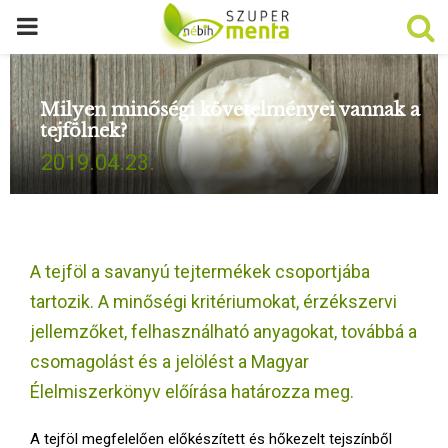
P
R
Milyen minőségi követelményei vannak a
tejfölnek?
I
2019.04.23.
M
A
A tejföl a savanyú tejtermékek csoportjába
R
tartozik. A minőségi kritériumokat, érzékszervi
jellemzőket, felhasználható anyagokat, továbbá a
Y
csomagolást és a jelölést a Magyar
Élelmiszerkönyv előírása határozza meg.
M
A tejföl megfelelően előkészített és hőkezelt tejszínből