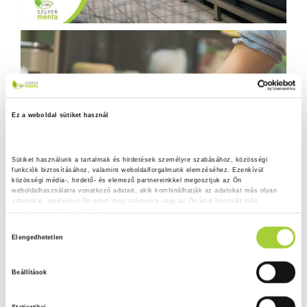
Ez a weboldal sütiket használ
Sütiket használunk a tartalmak és hirdetések személyre szabásához, közösségi 
funkciók biztosításához, valamint weboldalforgalmunk elemzéséhez. Ezenkívül 
közösségi média-, hirdető- és elemező partnereinkkel megosztjuk az Ön 
weboldalhasználatra vonatkozó adatait, akik kombinálhatják az adatokat más olyan 
adatokkal, amelyeket Ön adott meg számukra vagy az Ön által használt más 
szolgáltatásokból gyűjtöttek.
H
Adatkezelési tájékoztató
Elengedhetetlen
o
z
Beállítások
z
á