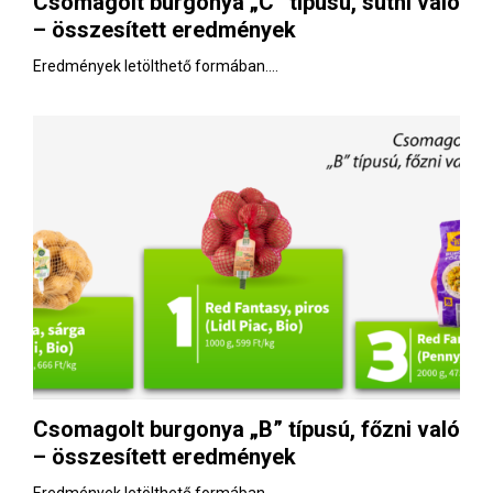
Csomagolt burgonya „C” típusú, sütni való
E
– összesített eredmények
N
Eredmények letölthető formában....
U
Csomagolt burgonya „B” típusú, főzni való
– összesített eredmények