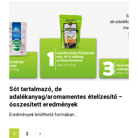
Sót tartalmazó, de
adalékanyag/aromamentes ételízesítő –
összesített eredmények
Eredmények letölthető formában....
B
1
2