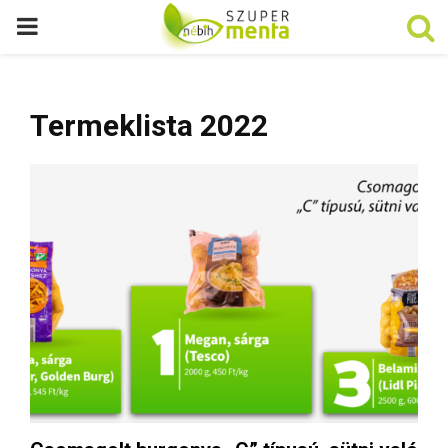
P
R
Termeklista 2022
I
M
A
R
Y
M