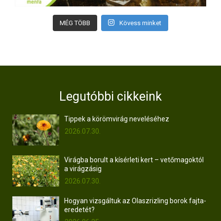
MÉG TÖBB
Kövess minket
Legutóbbi cikkeink
Tippek a körömvirág neveléséhez
2026.07.30.
Virágba borult a kísérleti kert – vetőmagoktól
a virágzásig
2026.07.30.
Hogyan vizsgáltuk az Olaszrizling borok fajta-
eredetét?