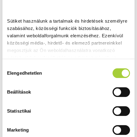
Sütiket használunk a tartalmak és hirdetések személyre 
szabásához, közösségi funkciók biztosításához, 
valamint weboldalforgalmunk elemzéséhez. Ezenkívül 
közösségi média-, hirdető- és elemező partnereinkkel 
megosztjuk az Ön weboldalhasználatra vonatkozó 
adatait, akik kombinálhatják az adatokat más olyan 
adatokkal, amelyeket Ön adott meg számukra vagy az 
H
Ön által használt más szolgáltatásokból gyűjtöttek.
Elengedhetetlen
o
z
Adatkezelési tájékoztató
z
Beállítások
á
j
á
Statisztikai
r
u
Marketing
l