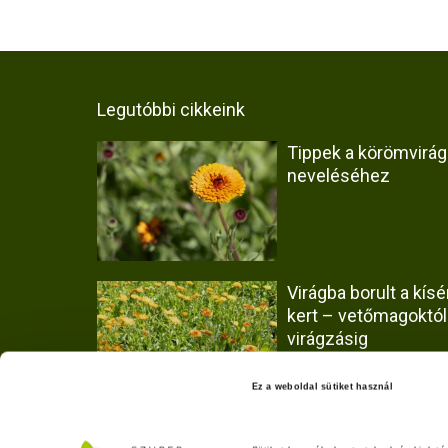
Legutóbbi cikkeink
Tippek a körömvirág
neveléséhez
Virágba borult a kísér
kert – vetőmagoktól
virágzásig
Ez a weboldal sütiket használ
Hogyan vizsgáltuk a