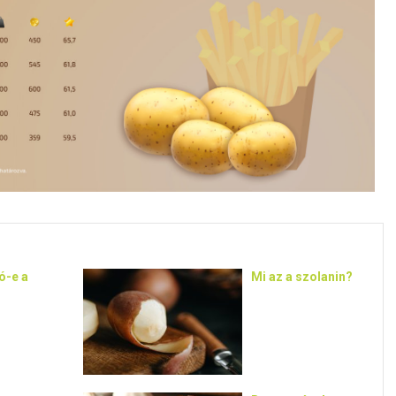
ó-e a
Mi az a szolanin?