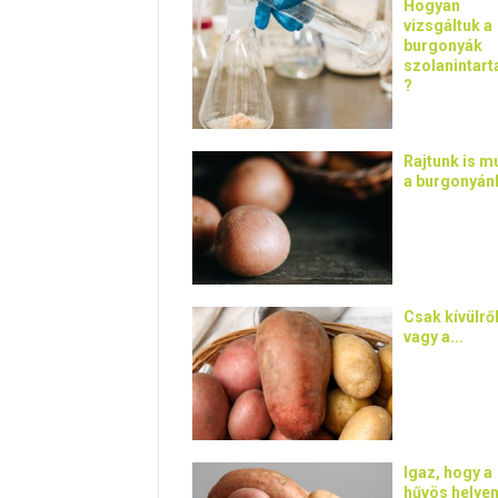
Hogyan
vizsgáltuk a
burgonyák
szolanintart
?
Rajtunk is m
a burgonyánk
Csak kívülrő
vagy a...
Igaz, hogy a
hűvös helyen.