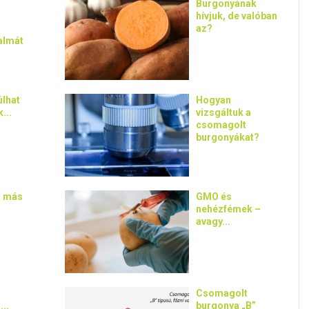
Burgonyának
hívjuk, de valóban
az?
almát
úlhat
Hogyan
...
vizsgáltuk a
csomagolt
burgonyákat?
l más
GMO és
nehézfémek –
avagy...
Csomagolt
..
burgonya „B”