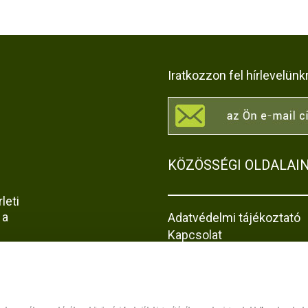
Iratkozzon fel hírlevelünk
KÖZÖSSÉGI OLDALAI
leti
 a
Adatvédelmi tájékoztató
Kapcsolat
Impresszum
Akadálymentesítési nyila
z