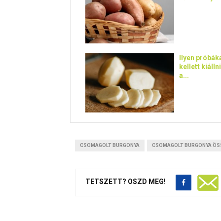
Ilyen próbák
kellett kiálln
a...
CSOMAGOLT BURGONYA
CSOMAGOLT BURGONYA ÖS
TETSZETT? OSZD MEG!