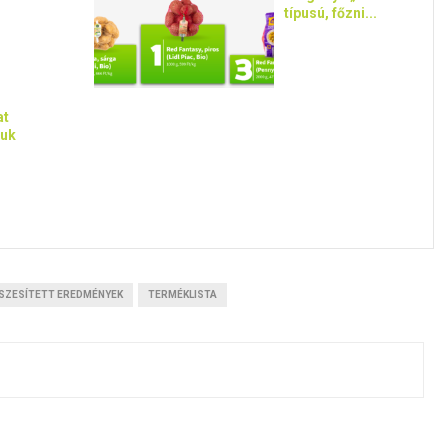
típusú, főzni...
at
iuk
SZESÍTETT EREDMÉNYEK
TERMÉKLISTA