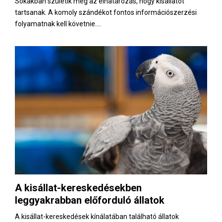
Sokakban születik meg az elhatározás, hogy kisállatot
tartsanak. A komoly szándékot fontos információszerzési
folyamatnak kell követnie....
A kisállat-kereskedésekben
leggyakrabban előforduló állatok
A kisállat-kereskedések kínálatában található állatok