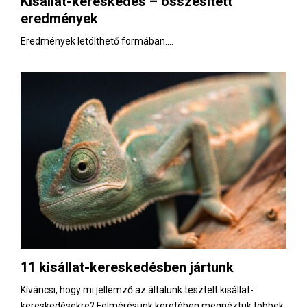
Kisállat-kereskedés – összesített
E
eredmények
N
Eredmények letölthető formában....
U
11 kisállat-kereskedésben jártunk
Kíváncsi, hogy mi jellemző az általunk tesztelt kisállat-
kereskedésekre? Felmérésünk keretében megnéztük többek