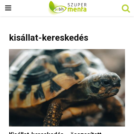
P
R
kisállat-kereskedés
I
M
A
R
Y
M