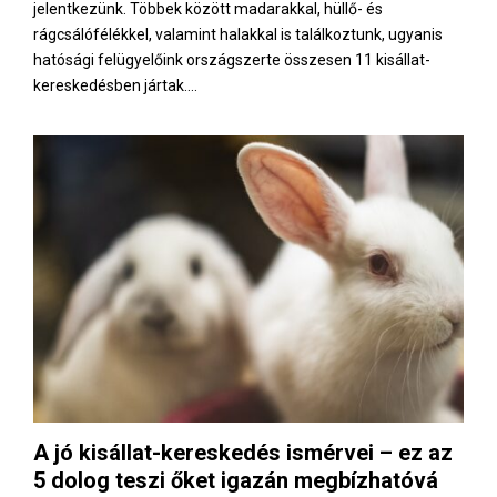
jelentkezünk. Többek között madarakkal, hüllő- és
rágcsálófélékkel, valamint halakkal is találkoztunk, ugyanis
hatósági felügyelőink országszerte összesen 11 kisállat-
kereskedésben jártak....
A jó kisállat-kereskedés ismérvei – ez az
5 dolog teszi őket igazán megbízhatóvá