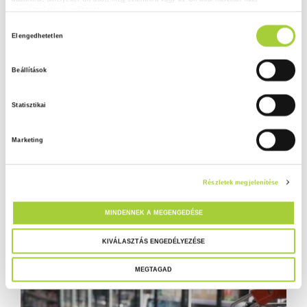
szolgáltatásokból gyűjtöttek.
H
Adatkezelési tájékoztató
Elengedhetetlen
o
z
Beállítások
z
á
Statisztikai
j
á
Marketing
r
u
l
Részletek megjelenítése
á
s
MINDENNEK A MEGENGEDÉSE
k
i
KIVÁLASZTÁS ENGEDÉLYEZÉSE
v
MEGTAGAD
á
l
a