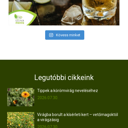
Kövess minket
Legutóbbi cikkeink
Tippek a körömvirág neveléséhez
2026.07.30.
Virágba borult a kísérleti kert – vetőmagoktól
a virágzásig
2026.07.30.