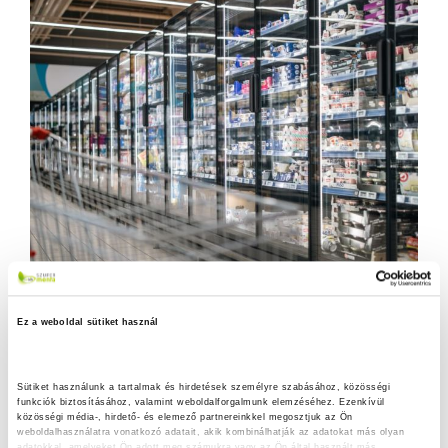
Ez a weboldal sütiket használ
Sütiket használunk a tartalmak és hirdetések személyre szabásához, közösségi 
funkciók biztosításához, valamint weboldalforgalmunk elemzéséhez. Ezenkívül 
közösségi média-, hirdető- és elemező partnereinkkel megosztjuk az Ön 
weboldalhasználatra vonatkozó adatait, akik kombinálhatják az adatokat más olyan 
adatokkal, amelyeket Ön adott meg számukra vagy az Ön által használt más 