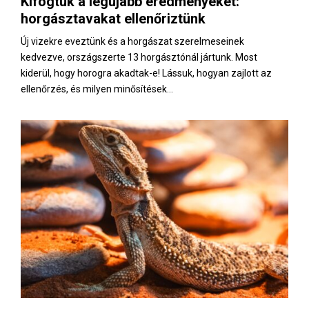
Kifogtuk a legújabb eredményeket:
E
horgásztavakat ellenőriztünk
N
Új vizekre eveztünk és a horgászat szerelmeseinek
kedvezve, országszerte 13 horgásztónál jártunk. Most
kiderül, hogy horogra akadtak-e! Lássuk, hogyan zajlott az
U
ellenőrzés, és milyen minősítések...