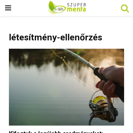
P
R
létesítmény-ellenőrzés
I
M
A
R
Y
M