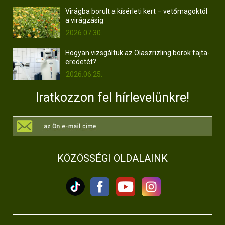
Virágba borult a kísérleti kert – vetőmagoktól
a virágzásig
2026.07.30.
Hogyan vizsgáltuk az Olaszrizling borok fajta-
eredetét?
2026.06.25.
Iratkozzon fel hírlevelünkre!
KÖZÖSSÉGI OLDALAINK