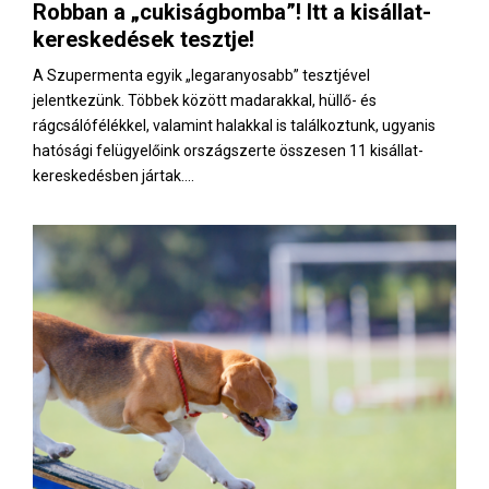
Robban a „cukiságbomba”! Itt a kisállat-
kereskedések tesztje!
A Szupermenta egyik „legaranyosabb” tesztjével
jelentkezünk. Többek között madarakkal, hüllő- és
rágcsálófélékkel, valamint halakkal is találkoztunk, ugyanis
hatósági felügyelőink országszerte összesen 11 kisállat-
kereskedésben jártak....