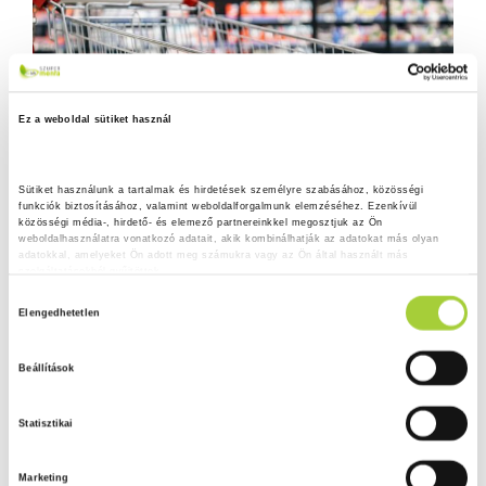
Ez a weboldal sütiket használ
Sütiket használunk a tartalmak és hirdetések személyre szabásához, közösségi 
funkciók biztosításához, valamint weboldalforgalmunk elemzéséhez. Ezenkívül 
közösségi média-, hirdető- és elemező partnereinkkel megosztjuk az Ön 
weboldalhasználatra vonatkozó adatait, akik kombinálhatják az adatokat más olyan 
adatokkal, amelyeket Ön adott meg számukra vagy az Ön által használt más 
szolgáltatásokból gyűjtöttek.
H
Adatkezelési tájékoztató
Elengedhetetlen
o
z
Beállítások
z
á
Statisztikai
j
á
Marketing
r