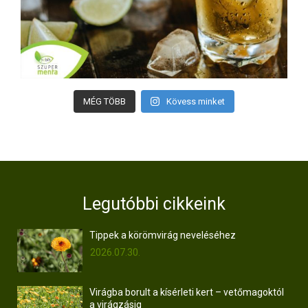
MÉG TÖBB
Kövess minket
Legutóbbi cikkeink
Tippek a körömvirág neveléséhez
2026.07.30.
Virágba borult a kísérleti kert – vetőmagoktól
a virágzásig