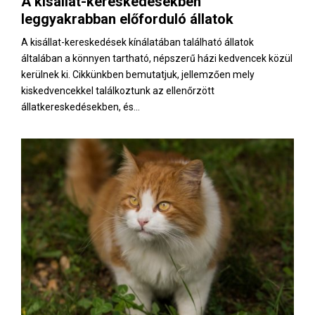
A kisállat-kereskedésekben
E
leggyakrabban előforduló állatok
N
A kisállat-kereskedések kínálatában található állatok
általában a könnyen tartható, népszerű házi kedvencek közül
kerülnek ki. Cikkünkben bemutatjuk, jellemzően mely
U
kiskedvencekkel találkoztunk az ellenőrzött
állatkereskedésekben, és...