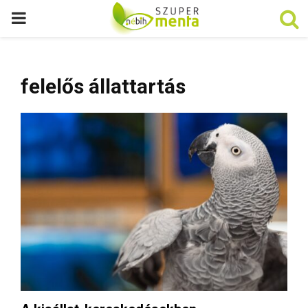
P
R
felelős állattartás
I
M
A
R
Y
M