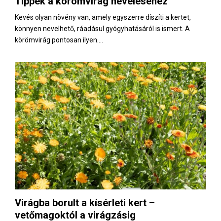
Tippek a körömvirág neveléséhez
E
Kevés olyan növény van, amely egyszerre díszíti a kertet,
könnyen nevelhető, ráadásul gyógyhatásáról is ismert. A
N
körömvirág pontosan ilyen....
U
Virágba borult a kísérleti kert –
vetőmagoktól a virágzásig