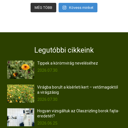
MÉG TÖBB
Kövess minket
Legutóbbi cikkeink
Tippek a körömvirág neveléséhez
2026.07.30.
Virágba borult a kísérleti kert – vetőmagoktól
a virágzásig
2026.07.30.
Hogyan vizsgáltuk az Olaszrizling borok fajta-
eredetét?
2026.06.25.