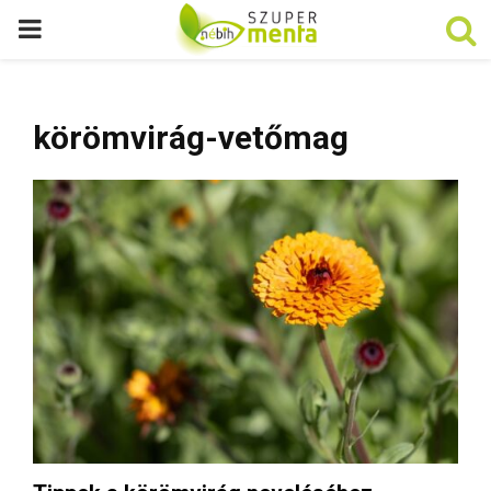
P
R
körömvirág-vetőmag
I
M
A
R
Y
M