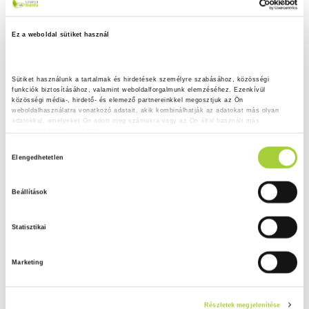
Ez a weboldal sütiket használ
Sütiket használunk a tartalmak és hirdetések személyre szabásához, közösségi 
funkciók biztosításához, valamint weboldalforgalmunk elemzéséhez. Ezenkívül 
közösségi média-, hirdető- és elemező partnereinkkel megosztjuk az Ön 
weboldalhasználatra vonatkozó adatait, akik kombinálhatják az adatokat más olyan 
adatokkal, amelyeket Ön adott meg számukra vagy az Ön által használt más 
szolgáltatásokból gyűjtöttek.
H
Adatkezelési tájékoztató
Elengedhetetlen
o
z
Beállítások
z
á
Statisztikai
j
á
Marketing
r
u
l
Részletek megjelenítése