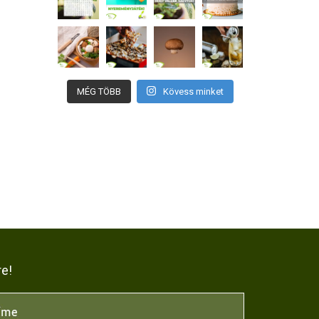
MÉG TÖBB
Kövess minket
re!