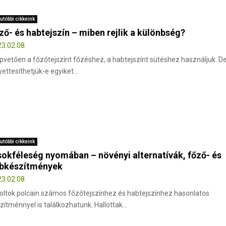
utóbbi cikkeink
ző- és habtejszín – miben rejlik a különbség?
3.02.08.
pvetően a főzőtejszínt főzéshez, a habtejszínt sütéshez használjuk. D
yettesíthetjük-e egyiket...
utóbbi cikkeink
sokféleség nyomában – növényi alternatívák, főző- és
bkészítmények
3.02.08.
oltok polcain számos főzőtejszínhez és habtejszínhez hasonlatos
zítménnyel is találkozhatunk. Hallottak...