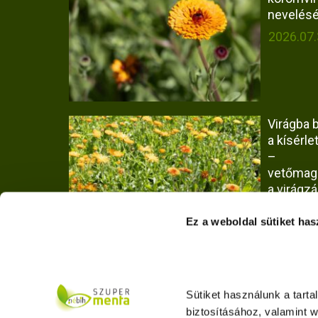
nevelés
2026.07.
Virágba b
a kísérlet
–
vetőmag
a virágzá
2026.07.
Ez a weboldal sütiket has
Hogyan
vizsgált
Sütiket használunk a tart
Olaszrizl
biztosításához, valamint 
borok faj