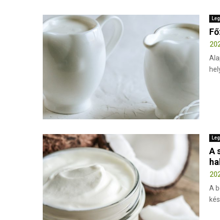
Leg
Fő
202
Ala
hel
Leg
A 
ha
202
A b
kés