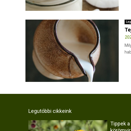
Leg
Te
202
Mil
hab
Legutóbbi cikkeink
Tippek a
körömvi