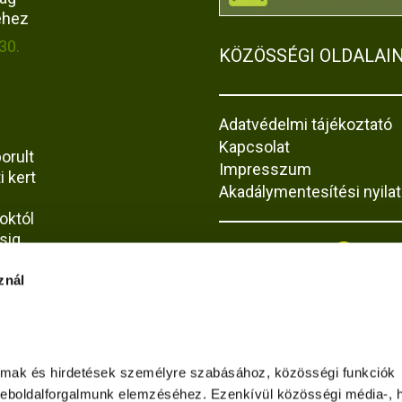
éhez
30.
KÖZÖSSÉGI OLDALAI
Adatvédelmi tájékoztató
Kapcsolat
orult
Impresszum
i kert
Akadálymentesítési nyila
októl
sig
30.
znál
uk az
almak és hirdetések személyre szabásához, közösségi funkciók 
ing
weboldalforgalmunk elemzéséhez. Ezenkívül közösségi média-, hi
ta-