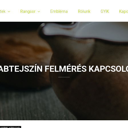
tek
Rangsor
Embléma
Rólunk
GYIK
Kapc
ABTEJSZÍN FELMÉRÉS KAPCSOL