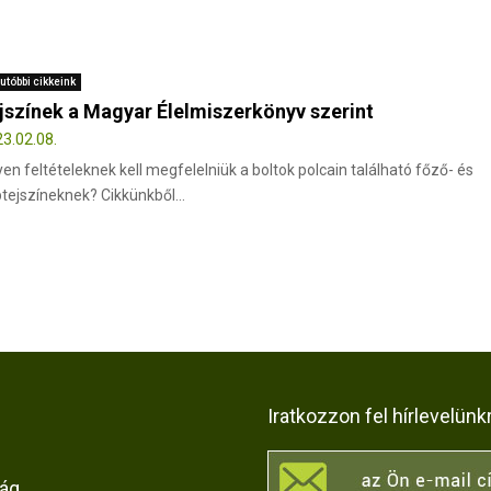
utóbbi cikkeink
jszínek a Magyar Élelmiszerkönyv szerint
3.02.08.
yen feltételeknek kell megfelelniük a boltok polcain található főző- és
tejszíneknek? Cikkünkből...
Iratkozzon fel hírlevelünk
rág