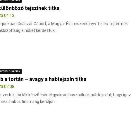
utóbbi cikkeink
különböző tejszínek titka
3.04.13.
erjúnkban Császár Gábort, a Magyar Élelmiszerkönyv Tej és Tejtermék
kbizottság elnökét kérdeztük...
utóbbi cikkeink
b a tortán – avagy a habtejszín titka
3.02.08.
szertek, torták készítésénél gyakran használunk habtejszínt, hogy iga
mes, habos finomság kerüljön...