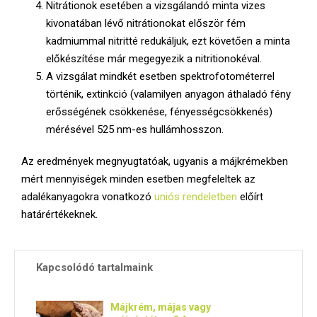
Nitrátionok esetében a vizsgálandó minta vizes
kivonatában lévő nitrátionokat először fém
kadmiummal nitritté redukáljuk, ezt követően a minta
előkészítése már megegyezik a nitritionokéval.
A vizsgálat mindkét esetben spektrofotométerrel
történik, extinkció (valamilyen anyagon áthaladó fény
erősségének csökkenése, fényességcsökkenés)
mérésével 525 nm-es hullámhosszon.
Az eredmények megnyugtatóak, ugyanis a májkrémekben
mért mennyiségek minden esetben megfeleltek az
adalékanyagokra vonatkozó
uniós rendeletben
előírt
határértékeknek.
Kapcsolódó tartalmaink
Májkrém, májas vagy