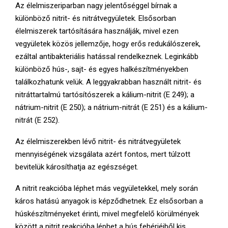
E
Az élelmiszeriparban nagy jelentőséggel bírnak a
különböző nitrit- és nitrátvegyületek. Elsősorban
N
élelmiszerek tartósítására használják, mivel ezen
vegyületek közös jellemzője, hogy erős redukálószerek,
ezáltal antibakteriális hatással rendelkeznek. Leginkább
U
különböző hús-, sajt- és egyes halkészítményekben
találkozhatunk velük. A leggyakrabban használt nitrit- és
nitráttartalmú tartósítószerek a kálium-nitrit (E 249); a
nátrium-nitrit (E 250); a nátrium-nitrát (E 251) és a kálium-
nitrát (E 252).
Az élelmiszerekben lévő nitrit- és nitrátvegyületek
mennyiségének vizsgálata azért fontos, mert túlzott
bevitelük károsíthatja az egészséget.
A nitrit reakcióba léphet más vegyületekkel, mely során
káros hatású anyagok is képződhetnek. Ez elsősorban a
húskészítményeket érinti, mivel megfelelő körülmények
között a nitrit reakcióba léphet a hús fehérjéiből kis