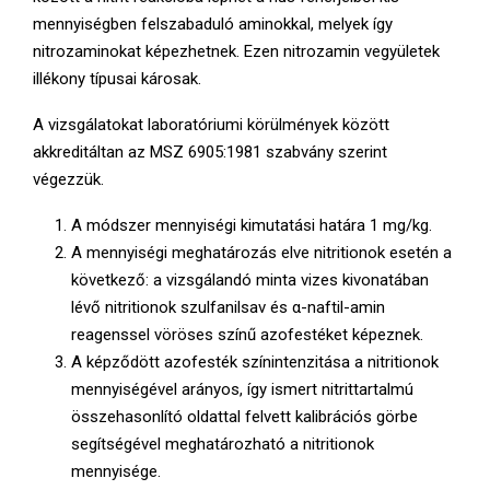
mennyiségben felszabaduló aminokkal, melyek így
nitrozaminokat képezhetnek. Ezen nitrozamin vegyületek
illékony típusai károsak.
A vizsgálatokat laboratóriumi körülmények között
akkreditáltan az MSZ 6905:1981 szabvány szerint
végezzük.
A módszer mennyiségi kimutatási határa 1 mg/kg.
A mennyiségi meghatározás elve nitritionok esetén a
következő: a vizsgálandó minta vizes kivonatában
lévő nitritionok szulfanilsav és α-naftil-amin
reagenssel vöröses színű azofestéket képeznek.
A képződött azofesték színintenzitása a nitritionok
mennyiségével arányos, így ismert nitrittartalmú
összehasonlító oldattal felvett kalibrációs görbe
segítségével meghatározható a nitritionok
mennyisége.