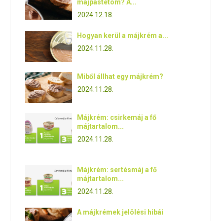
májpástétom? A...
2024.12.18.
Hogyan kerül a májkrém a...
2024.11.28.
Miből állhat egy májkrém?
2024.11.28.
Májkrém: csirkemáj a fő
májtartalom...
2024.11.28.
Májkrém: sertésmáj a fő
májtartalom...
2024.11.28.
A májkrémek jelölési hibái