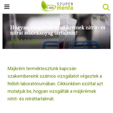
P
R
Hogyan vizsgáltuk a májkrémek nitrit- és
nitrát adalékanyag tartalmát?
I
2024.11.28.
M
A
Májkrém terméktesztünk kapcsán
R
szakembereink számos vizsgálatot végeztek a
Nébih laboratóriumában. Cikkünkben ezúttal azt
Y
mutatjuk be, hogyan vizsgálták a májkrémek
nitrit- és nitráttartalmát.
M