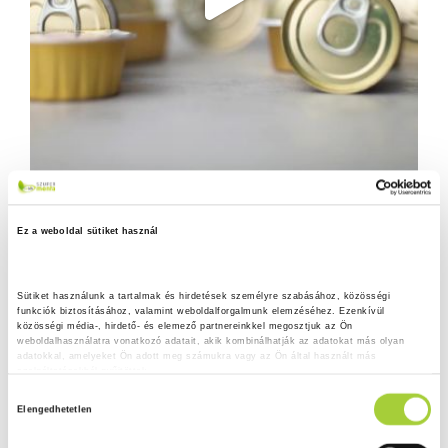
Ez a weboldal sütiket használ
Sütiket használunk a tartalmak és hirdetések személyre szabásához, közösségi 
funkciók biztosításához, valamint weboldalforgalmunk elemzéséhez. Ezenkívül 
közösségi média-, hirdető- és elemező partnereinkkel megosztjuk az Ön 
weboldalhasználatra vonatkozó adatait, akik kombinálhatják az adatokat más olyan 
adatokkal, amelyeket Ön adott meg számukra vagy az Ön által használt más 
szolgáltatásokból gyűjtöttek.
H
Adatkezelési tájékoztató
Elengedhetetlen
o
z