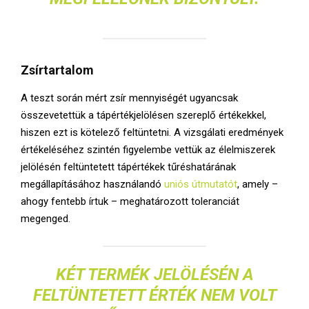
Zsírtartalom
A teszt során mért zsír mennyiségét ugyancsak
összevetettük a tápértékjelölésen szereplő értékekkel,
hiszen ezt is kötelező feltüntetni. A vizsgálati eredmények
értékeléséhez szintén figyelembe vettük az élelmiszerek
jelölésén feltüntetett tápértékek tűréshatárának
megállapításához használandó
uniós útmutatót
, amely –
ahogy fentebb írtuk – meghatározott toleranciát
megenged.
KÉT TERMÉK JELÖLÉSÉN A
FELTÜNTETETT ÉRTÉK NEM VOLT