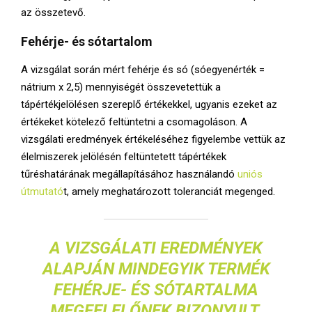
az összetevő.
Fehérje- és sótartalom
A vizsgálat során mért fehérje és só (sóegyenérték =
nátrium x 2,5) mennyiségét összevetettük a
tápértékjelölésen szereplő értékekkel, ugyanis ezeket az
értékeket kötelező feltüntetni a csomagoláson. A
vizsgálati eredmények értékeléséhez figyelembe vettük az
élelmiszerek jelölésén feltüntetett tápértékek
tűréshatárának megállapításához használandó
uniós
útmutató
t, amely meghatározott toleranciát megenged.
A VIZSGÁLATI EREDMÉNYEK
ALAPJÁN MINDEGYIK TERMÉK
FEHÉRJE- ÉS SÓTARTALMA
MEGFELELŐNEK BIZONYULT.