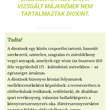
VIZSGÁLT MÁJKRÉMEK NEM
TARTALMAZTAK DIOXINT.
Tudta?
A dioxinok egy közös csoportba tartozó, hasonló
szerkezetű, színtelen, szagtalan és zsíroldékony
vegyi anyagok, amelyek egy része (az összesen 210
féle vegyületből 17) - különböző mértékben – az
egészségre ártalmas.
A dioxinok bizonyos kémiai folyamatok
melléktermékeként képződnek: a természetben is
előfordulnak (vulkánok, erdőtüzek), de általában
ipari tevékenység, valamint hulladékégetés a
környezetszennyezés oka. Háttérszennyezésként
az egész Földön előfordulhatnak, egyes