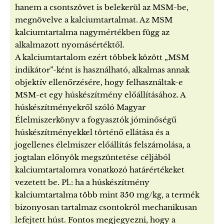
hanem a csontszövet is belekerül az MSM-be,
megnövelve a kalciumtartalmat. Az MSM
kalciumtartalma nagymértékben függ az
alkalmazott nyomásértéktől.
A kalciumtartalom ezért többek között „MSM
indikátor”-ként is használható, alkalmas annak
objektív ellenőrzésére, hogy felhasználtak-e
MSM-et egy húskészítmény előállításához. A
húskészítményekről szóló Magyar
Élelmiszerkönyv a fogyasztók jóminőségű
húskészítményekkel történő ellátása és a
jogellenes élelmiszer előállítás felszámolása, a
jogtalan előnyök megszüntetése céljából
kalciumtartalomra vonatkozó határértékeket
vezetett be. Pl.: ha a húskészítmény
kalciumtartalma több mint 350 mg/kg, a termék
bizonyosan tartalmaz csontokról mechanikusan
lefejtett húst. Fontos megjegyezni, hogy a