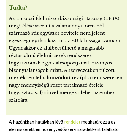
Tudta?
Az Európai Élelmiszerbiztonsági Hatóság (EFSA)
megítélése szerint a valamennyi forrásból
származó réz együttes bevitele nem jelent
egészségügyi kockázatot az EU lakossága számára.
Ugyanakkor ez alulbecsülhető a magasabb
réztartalmú élelmiszerek rendszeres
fogyasztóinak egyes alcsoportjainál, bizonyos
bizonytalanságok miatt. A szervezetben túlzott
mértékben felhalmozódott réz (pl. a rendszeresen
nagy mennyiségű rezet tartalmazó ételek
fogyasztásával) idővel mérgező lehet az ember
számára.
A hazánkban hatályban lévő
rendelet
meghatározza az
élelmiszerekben növényvédőszer-maradékként található