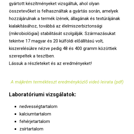
gyártott készítményeket vizsgáltuk, ahol olyan
összetevőket is felhasználtak a gyártás során, amelyek
hozzájárulnak a termék ízének, állagának és textúrájának
kialakításához, továbbá az élelmiszerbiztonsági
(mikrobiológiai) stabilitását szolgálják. Származásukat
tekintve 17 magyar és 20 külföldi előállítású volt,
kiszerelésükre nézve pedig 48 és 400 gramm közöttiek
szerepeltek a tesztben.
Lássuk a részleteket és az eredményeket!
A májkrém termékteszt eredményközlő videó leirata (pdf)
Laboratóriumi vizsgálatok:
nedvességtartalom
kalciumtartalom
fehérjetartalom
zsírtartalom