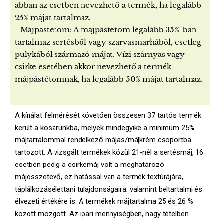
abban az esetben nevezhető a termék, ha legalább
25% májat tartalmaz.
- Májpástétom: A májpástétom legalább 35%-ban
tartalmaz sertésből vagy szarvasmarhából, esetleg
pulykából származó májat. Vízi szárnyas vagy
csirke esetében akkor nevezhető a termék
májpástétomnak, ha legalább 50% májat tartalmaz.
A kínálat felmérését követően összesen 37 tartós termék
került a kosarunkba, melyek mindegyike a minimum 25%
májtartalommal rendelkező májas/májkrém csoportba
tartozott. A vizsgált termékek közül 21-nél a sertésmáj, 16
esetben pedig a csirkemáj volt a meghatározó
májösszetevő, ez hatással van a termék textúrájára,
táplálkozásélettani tulajdonságaira, valamint beltartalmi és
élvezeti értékére is. A termékek májtartalma 25 és 26 %
között mozgott. Az ipari mennyiségben, nagy tételben