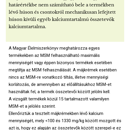
határértékbe nem számítható bele a termékben
lévő húson és csontokról mechanikusan lefejtett
húson kívüli egyéb kalciumtartalmú összetevők
kalciumtartalma.
A Magyar Élelmiszerkönyv meghatározza egyes
termékekben az MSM felhasználható maximális
mennyiségét vagy éppen bizonyos termékek esetében
megtiltja az MSM felhasználását. A májkrémek esetében
nincs az MSM-re vonatkozó tiltás, illetve mennyiségi
korlátozás, de amennyiben az előállításukhoz MSM-et
használtak fel, a termék összetevői között jelölni kell.
A vizsgált termékek közül 15 tartalmazott valamilyen
MSM-et a jelölés szerint.
Ellenőriztük a tesztelt májkrémekben lévő kalcium
mennyiségét, mely <100 és 1330 mg/kg között mozgott és
azt is, hogy ez alapján az összetevők között szerepel-e ez