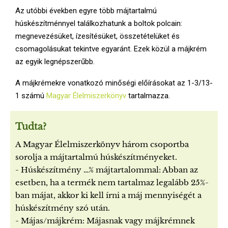
E
Az utóbbi években egyre több májtartalmú
húskészítménnyel találkozhatunk a boltok polcain:
N
megnevezésüket, ízesítésüket, összetételüket és
csomagolásukat tekintve egyaránt. Ezek közül a májkrém
U
az egyik legnépszerűbb.
A májkrémekre vonatkozó minőségi előírásokat az 1-3/13-
1 számú
Magyar Élelmiszerkönyv
tartalmazza.
Tudta?
A Magyar Élelmiszerkönyv három csoportba
sorolja a májtartalmú húskészítményeket.
- Húskészítmény …% májtartalommal: Abban az
esetben, ha a termék nem tartalmaz legalább 25%-
ban májat, akkor ki kell írni a máj mennyiségét a
húskészítmény szó után.
- Májas/májkrém: Májasnak vagy májkrémnek