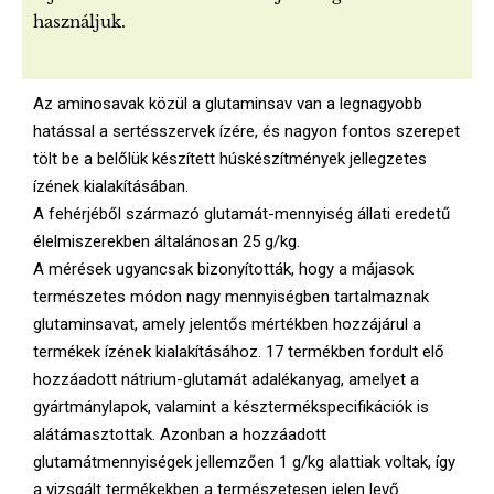
s
használjuk.
a
Az aminosavak közül a glutaminsav van a legnagyobb
hatással a sertésszervek ízére, és nagyon fontos szerepet
tölt be a belőlük készített húskészítmények jellegzetes
ízének kialakításában.
A fehérjéből származó glutamát-mennyiség állati eredetű
élelmiszerekben általánosan 25 g/kg.
A mérések ugyancsak bizonyították, hogy a májasok
természetes módon nagy mennyiségben tartalmaznak
glutaminsavat, amely jelentős mértékben hozzájárul a
termékek ízének kialakításához. 17 termékben fordult elő
hozzáadott nátrium-glutamát adalékanyag, amelyet a
gyártmánylapok, valamint a késztermékspecifikációk is
alátámasztottak. Azonban a hozzáadott
glutamátmennyiségek jellemzően 1 g/kg alattiak voltak, így
a vizsgált termékekben a természetesen jelen levő