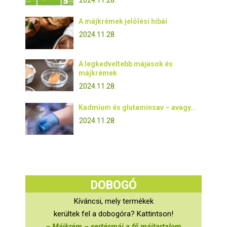
2024.11.28.
A májkrémek jelölési hibái
2024.11.28.
A legkedveltebb májasok és
májkrémek
2024.11.28.
Kadmium és glutaminsav – avagy...
2024.11.28.
DOBOGÓ
Kíváncsi, mely termékek
kerültek fel a dobogóra? Kattintson!
– Májkrém – sertésmáj a fő májtartalom