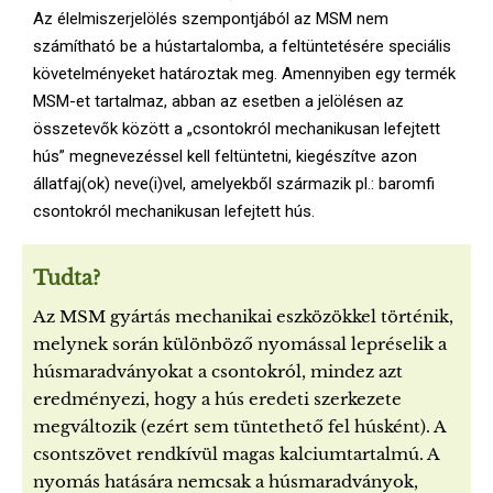
Az élelmiszerjelölés szempontjából az MSM nem
számítható be a hústartalomba, a feltüntetésére speciális
követelményeket határoztak meg. Amennyiben egy termék
MSM-et tartalmaz, abban az esetben a jelölésen az
összetevők között a „csontokról mechanikusan lefejtett
hús” megnevezéssel kell feltüntetni, kiegészítve azon
állatfaj(ok) neve(i)vel, amelyekből származik pl.: baromfi
csontokról mechanikusan lefejtett hús.
Tudta?
Az MSM gyártás mechanikai eszközökkel történik,
melynek során különböző nyomással lepréselik a
húsmaradványokat a csontokról, mindez azt
eredményezi, hogy a hús eredeti szerkezete
megváltozik (ezért sem tüntethető fel húsként). A
csontszövet rendkívül magas kalciumtartalmú. A
nyomás hatására nemcsak a húsmaradványok,