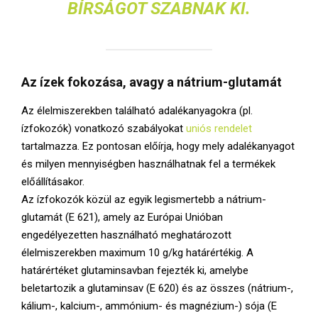
BÍRSÁGOT SZABNAK KI.
Az ízek fokozása, avagy a nátrium-glutamát
Az élelmiszerekben található adalékanyagokra (pl.
ízfokozók) vonatkozó szabályokat
uniós rendelet
tartalmazza. Ez pontosan előírja, hogy mely adalékanyagot
és milyen mennyiségben használhatnak fel a termékek
előállításakor.
Az ízfokozók közül az egyik legismertebb a nátrium-
glutamát (E 621), amely az Európai Unióban
engedélyezetten használható meghatározott
élelmiszerekben maximum 10 g/kg határértékig. A
határértéket glutaminsavban fejezték ki, amelybe
beletartozik a glutaminsav (E 620) és az összes (nátrium-,
kálium-, kalcium-, ammónium- és magnézium-) sója (E