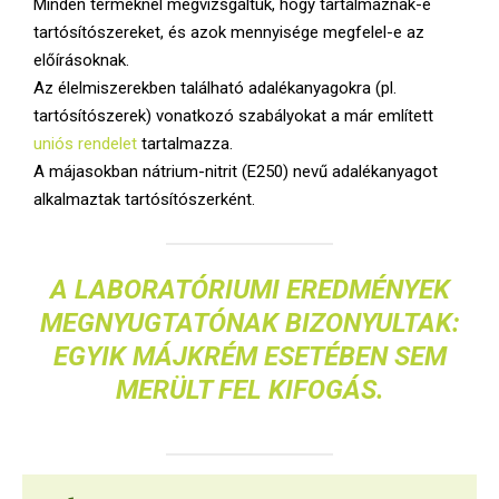
Minden terméknél megvizsgáltuk, hogy tartalmaznak-e
tartósítószereket, és azok mennyisége megfelel-e az
előírásoknak.
Az élelmiszerekben található adalékanyagokra (pl.
tartósítószerek) vonatkozó szabályokat a már említett
uniós rendelet
tartalmazza.
A májasokban nátrium-nitrit (E250) nevű adalékanyagot
alkalmaztak tartósítószerként.
A LABORATÓRIUMI EREDMÉNYEK
MEGNYUGTATÓNAK BIZONYULTAK:
EGYIK MÁJKRÉM ESETÉBEN SEM
MERÜLT FEL KIFOGÁS.