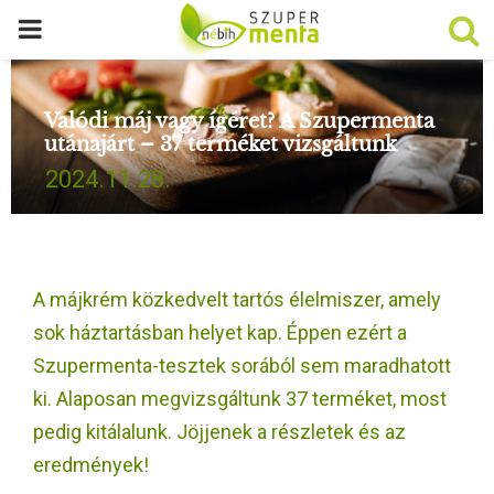
P
R
Valódi máj vagy ígéret? A Szupermenta
utánajárt – 37 terméket vizsgáltunk
I
2024.11.28.
M
A
A májkrém közkedvelt tartós élelmiszer, amely
R
sok háztartásban helyet kap. Éppen ezért a
Szupermenta-tesztek sorából sem maradhatott
Y
ki. Alaposan megvizsgáltunk 37 terméket, most
pedig kitálalunk. Jöjjenek a részletek és az
M
eredmények!