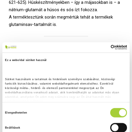
621-625). Húskészítményekben – így a májasokban is – a
nátrium-glutamát a húsos és sós ízt fokozza.
A terméktesztünk során megmértük tehát a termékek
glutaminsav-tartalmát is.
ÖRÖMTELI EREDMÉNY, HOGY NEM
MERÜLT FEL KIFOGÁS EGYETLEN
Ez a weboldal sütiket használ
TERMÉK ESETÉBEN SEM.
Sütiket használunk a tartalmak és hirdetések személyre szabásához, közösségi 
funkciók biztosításához, valamint weboldalforgalmunk elemzéséhez. Ezenkívül 
közösségi média-, hirdető- és elemező partnereinkkel megosztjuk az Ön 
weboldalhasználatra vonatkozó adatait, akik kombinálhatják az adatokat más olyan 
Tudta?
adatokkal, amelyeket Ön adott meg számukra vagy az Ön által használt más 
szolgáltatásokból gyűjtöttek.
A glutaminsav vagy glutamát a természetben is
H
Adatkezelési tájékoztató
Elengedhetetlen
előforduló aminosav, amely nagy mennyiségben
o
megtalálható leginkább a magas fehérjetartalmú
z
Beállítások
ételekben, úgymint a tejtermékekben, a hús- és
z