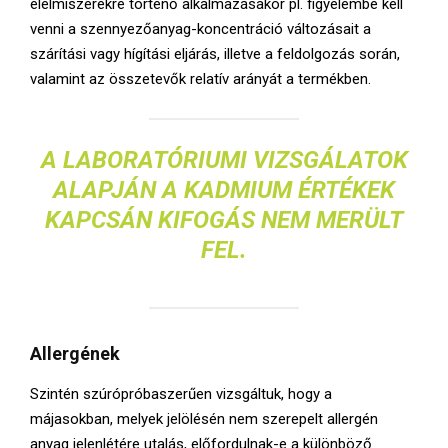
élelmiszerekre történő alkalmazásakor pl. figyelembe kell
venni a szennyezőanyag-koncentráció változásait a
szárítási vagy hígítási eljárás, illetve a feldolgozás során,
valamint az összetevők relatív arányát a termékben.
A LABORATÓRIUMI VIZSGÁLATOK
ALAPJÁN A KADMIUM ÉRTÉKEK
KAPCSÁN KIFOGÁS NEM MERÜLT
FEL.
Allergének
Szintén szúrópróbaszerűen vizsgáltuk, hogy a
májasokban, melyek jelölésén nem szerepelt allergén
anyag jelenlétére utalás, előfordulnak-e a különböző