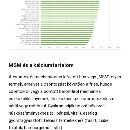
MSM és a kalciumtartalom
A csontokról mechanikusan lefejtett hús vagy „MSM” olyan
termék, amelyet a csontozást követően a friss, húsos
csontokról vagy a bontott baromfiról mechanikai
eszközökkel nyernek, és eközben az izomrostszerkezet
sérül vagy módosul. Gyakran adják hozzá hőkezelt
húskészítményekhez (pl. párizsi, virsli), esetleg
gyorsfagyasztott, félkész termékekhez (fasírt, csibe
falatok, hamburgerhús, stb.).