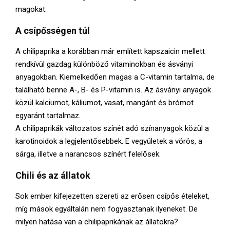
magokat.
A csípősségen túl
A chilipaprika a korábban már említett kapszaicin mellett
rendkívül gazdag különböző vitaminokban és ásványi
anyagokban. Kiemelkedően magas a C-vitamin tartalma, de
található benne A-, B- és P-vitamin is. Az ásványi anyagok
közül kalciumot, káliumot, vasat, mangánt és brómot
egyaránt tartalmaz.
A chilipaprikák változatos színét adó színanyagok közül a
karotinoidok a legjelentősebbek. E vegyületek a vörös, a
sárga, illetve a narancsos színért felelősek.
Chili és az állatok
Sok ember kifejezetten szereti az erősen csípős ételeket,
míg mások egyáltalán nem fogyasztanak ilyeneket. De
milyen hatása van a chilipaprikának az állatokra?