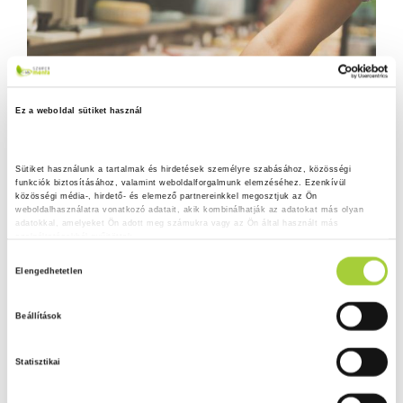
Ez a weboldal sütiket használ
Sütiket használunk a tartalmak és hirdetések személyre szabásához, közösségi 
funkciók biztosításához, valamint weboldalforgalmunk elemzéséhez. Ezenkívül 
közösségi média-, hirdető- és elemező partnereinkkel megosztjuk az Ön 
weboldalhasználatra vonatkozó adatait, akik kombinálhatják az adatokat más olyan 
adatokkal, amelyeket Ön adott meg számukra vagy az Ön által használt más 
szolgáltatásokból gyűjtöttek.
H
Adatkezelési tájékoztató
Elengedhetetlen
o
z
Beállítások
z
á
Statisztikai
j
á