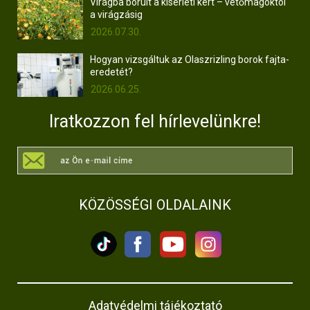
Virágba borult a kísérleti kert – vetőmagoktól
a virágzásig
2026.07.30.
Hogyan vizsgáltuk az Olaszrizling borok fajta-
eredetét?
2026.06.25.
Iratkozzon fel hírlevelünkre!
KÖZÖSSÉGI OLDALAINK
Adatvédelmi tájékoztató