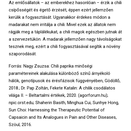
Az emlősállatok – az emberekhez hasonlóan – érzik a chili
csípősségét és égető érzését, éppen ezért jellemzően
kerülik a fogyasztását. Ugyanakkor érdekes módon a
madarakat nem irritálja a chili. Mivel ezek az állatok nem
rágják meg a táplálékukat, a chili magok egészben jutnak át
a szervezetükön. A madarak jellemzően nagy távolságokat
tesznek meg, ezért a chili fogyasztásával segítik a növény
szaporodását.
Forrás: Nagy Zsuzsa: Chili paprika minőségi
paramétereinek alakulása különböző színű árnyékoló
hálók, genotípusok és érésfázisok függvényében, Gödöllő,
2018.; Dr. Pap Zoltán, Fekete Katalin: A chilik csodálatos
világa II. – Beltartalmi értékek, 2020. (agorforum.hu);
npic.orst.edu; Shaherin Basith, Minghua Cui, Sunhye Hong,
Sun Choi: Harnessing the Therapeutic Potential of
Capsaicin and Its Analogues in Pain and Other Diseases,
Szöul, 2016.