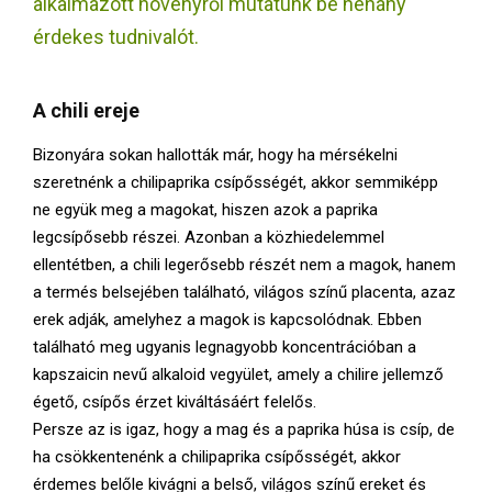
alkalmazott növényről mutatunk be néhány
E
érdekes tudnivalót.
N
A chili ereje
U
Bizonyára sokan hallották már, hogy ha mérsékelni
szeretnénk a chilipaprika csípősségét, akkor semmiképp
ne együk meg a magokat, hiszen azok a paprika
legcsípősebb részei. Azonban a közhiedelemmel
ellentétben, a chili legerősebb részét nem a magok, hanem
a termés belsejében található, világos színű placenta, azaz
erek adják, amelyhez a magok is kapcsolódnak. Ebben
található meg ugyanis legnagyobb koncentrációban a
kapszaicin nevű alkaloid vegyület, amely a chilire jellemző
égető, csípős érzet kiváltásáért felelős.
Persze az is igaz, hogy a mag és a paprika húsa is csíp, de
ha csökkentenénk a chilipaprika csípősségét, akkor
érdemes belőle kivágni a belső, világos színű ereket és