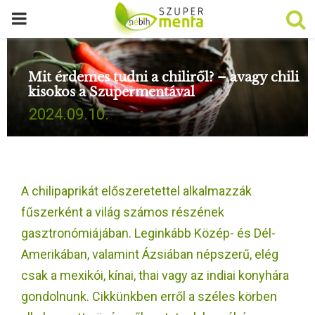
P
R
Mit érdemes tudni a chiliről? – avagy chili
kisokos a Szupermentával
I
2024.09.10.
M
A
A chilipaprikát előszeretettel alkalmazzák
R
fűszerként a világ számos részének
gasztronómiájában. Leginkább Közép- és Dél-
Y
Amerikában, valamint Ázsiában népszerű, elég
csak a mexikói, kínai, thai vagy az indiai konyhára
M
gondolnunk. Cikkünkben erről a széles körben