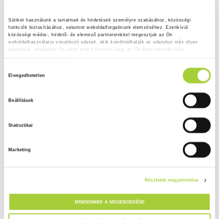
Sütiket használunk a tartalmak és hirdetések személyre szabásához, közösségi 
funkciók biztosításához, valamint weboldalforgalmunk elemzéséhez. Ezenkívül 
közösségi média-, hirdető- és elemező partnereinkkel megosztjuk az Ön 
weboldalhasználatra vonatkozó adatait, akik kombinálhatják az adatokat más olyan 
adatokkal, amelyeket Ön adott meg számukra vagy az Ön által használt más 
szolgáltatásokból gyűjtöttek.
H
Adatkezelési tájékoztató
Elengedhetetlen
o
z
Beállítások
z
á
Statisztikai
j
á
Marketing
r
u
l
Részletek megjelenítése
á
s
MINDENNEK A MEGENGEDÉSE
k