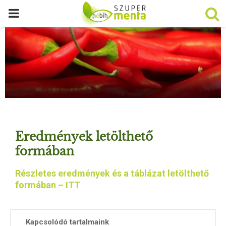
P
R
I
M
A
Eredmények letölthető
R
formában
Részletes eredmények és a táblázat letölthető
Y
formában – ITT
M
Kapcsolódó tartalmaink