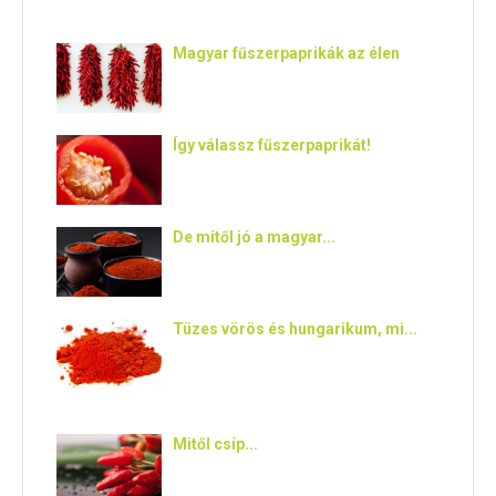
E
Magyar fűszerpaprikák az élen
N
U
Így válassz fűszerpaprikát!
De mitől jó a magyar...
Tüzes vörös és hungarikum, mi...
Mitől csíp...