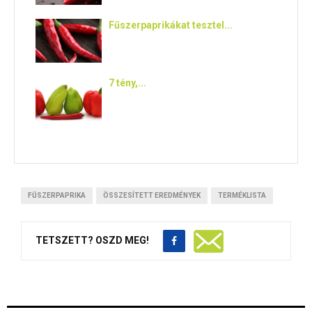
Fűszerpaprikákat tesztel...
7 tény,...
FŰSZERPAPRIKA
ÖSSZESÍTETT EREDMÉNYEK
TERMÉKLISTA
TETSZETT? OSZD MEG!