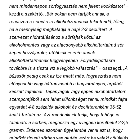
nem mindennapos sörfogyasztás nem jelent kockázatot”
–
kezdi a szakértő.
„Bár sokan nem tartják annak, a
rendszeres sörivás is alkoholizmusnak tekintendő, főleg,
ha a mennyiség meghaladja a napi 2-3 decilitert. A
szervezet hidratálásához a sörfajták közül az
alkoholmentes vagy az alacsonyabb alkoholtartalmú sör
képes hozzájárulni, utóbbiak esetén annak
alkoholtartalmának függvényében. Folyadékpótlásra
továbbra is a tiszta víz a legjobb választás”
– összegzi.
„A
búzasör pedig csak az íze miatt más, fogyasztása nem
előnyösebb vagy hátrányosabb a hagyományos, árpából
készült fajtáknál. Tápanyagok vagy éppen alkoholtartalom
szempontjából sem lehet különbséget tenni, mindkét fajta
egyaránt 4-8 százalék alkoholt és deciliterenként 36-52
kcal-t tartalmaz. Azt mindenki jól tudja, hogy fehérje is
található a sörben, méghozzá egy üvegben körülbelül 2-2,5
gramm. Érdemes azonban figyelembe venni azt is, hogy
mindkét típusú sörben van glutén, ezért ha valaki cöliákiás,