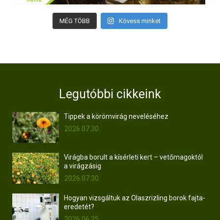
MÉG TÖBB
Kövess minket
Legutóbbi cikkeink
Tippek a körömvirág neveléséhez
2026.07.30.
Virágba borult a kísérleti kert – vetőmagoktól
a virágzásig
2026.07.30.
Hogyan vizsgáltuk az Olaszrizling borok fajta-
eredetét?
2026.06.25.