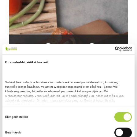
Ez a weboldal sütiket használ
Sütiket használunk a tartalmak és hirdetések személyre szabásához, közösségi 
funkciók biztosításához, valamint weboldalforgalmunk elemzéséhez. Ezenkívül 
közösségi média-, hirdető- és elemező partnereinkkel megosztjuk az Ön 
weboldalhasználatra vonatkozó adatait, akik kombinálhatják az adatokat más olyan 
adatokkal, amelyeket Ön adott meg számukra vagy az Ön által használt más 
szolgáltatásokból gyűjtöttek.
H
Adatkezelési tájékoztató
Elengedhetetlen
o
z
Beállítások
z