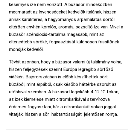
kesernyés íze nem vonzott. A búzasör mindeközben
megmaradt az ínyencségeket kedvelők italának, hiszen
annak karakteres, a hagyományos árpamalátás sörtől
eltérően enyhén komlós, aromás, pezsdítő íze van. Mivel a
búzasör széndioxid-tartalma magasabb, mint az
elterjedtebb söröké, fogyasztását különösen frissítőnek
mondják kedvelői.
Tévhit azonban, hogy a búzasör valami új találmány volna,
hiszen feljegyzések szerint Európa legrégibb sörfőző
vidékén, Bajorországban is előbb készíthettek sört
búzából, mint árpából, csak később háttérbe szorult az
utóbbival szemben. A búzasört leginkább 4-12 °C fokon,
az ízek kiemelése miatt citromkarikával szervírozva
érdemes fogyasztani, bár a citromkarikát sokan joggal
vitatják, hiszen a sör habtartósságát jelentősen rontja.