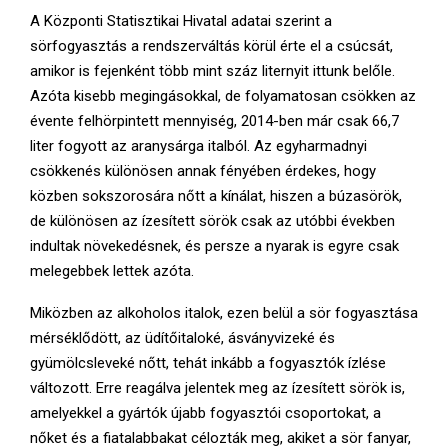
E
A Központi Statisztikai Hivatal adatai szerint a
sörfogyasztás a rendszerváltás körül érte el a csúcsát,
N
amikor is fejenként több mint száz liternyit ittunk belőle.
Azóta kisebb megingásokkal, de folyamatosan csökken az
U
évente felhörpintett mennyiség, 2014-ben már csak 66,7
liter fogyott az aranysárga italból. Az egyharmadnyi
csökkenés különösen annak fényében érdekes, hogy
közben sokszorosára nőtt a kínálat, hiszen a búzasörök,
de különösen az ízesített sörök csak az utóbbi években
indultak növekedésnek, és persze a nyarak is egyre csak
melegebbek lettek azóta.
Miközben az alkoholos italok, ezen belül a sör fogyasztása
mérséklődött, az üdítőitaloké, ásványvizeké és
gyümölcsleveké nőtt, tehát inkább a fogyasztók ízlése
változott. Erre reagálva jelentek meg az ízesített sörök is,
amelyekkel a gyártók újabb fogyasztói csoportokat, a
nőket és a fiatalabbakat célozták meg, akiket a sör fanyar,