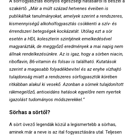
A sörfogyasztás előnyös egészségi hatásairól is beszél a
szakértő.
„Már a múlt század hetvenes éveiben is
publikáltak tanulmányokat, amelyek szerint a rendszeres,
kismennyiségű alkoholfogyasztás csökkenti a szív- és
érrendszeri betegségek kockázatát. Utólag ezt a sör
esetén a HDL koleszterin szintjének emelkedésével
magyarázták, de meggyőző eredmények a mai napig nem
állnak rendelkezésünkre. Az is igaz, hogy a sörben niacin,
riboflavin, B6-vitamin és folsav is található. Kutatások
szerint a magasabb folyadékbevitel és az enyhe vízhajtó
tulajdonság miatt a rendszeres sörfogyasztók körében
ritkábban alakul ki vesekő. Azonban a sörnek tulajdonított
rákmegelőző, antioxidáns hatások egyelőre nem nyertek
igazolást tudományos módszerekkel.”
Sörhas a sörtől?
A sört övező legendák közül a legismertebb a sörhas,
aminek már a neve is az ital fogyasztására utal. Teljesen