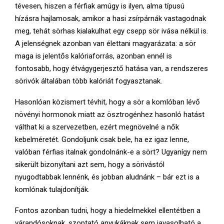
tévesen, hiszen a férfiak amúgy is ilyen, alma típusú
hízásra hajlamosak, amikor a hasi zsírpárnák vastagodnak
meg, tehát sörhas kialakulhat egy csepp sör ivása nélkül is.
A jelenségnek azonban van élettani magyarázata: a sör
maga is jelentős kalóriaforrás, azonban ennél is
fontosabb, hogy étvágygerjesztő hatása van, a rendszeres
sörivók általában több kalóriát fogyasztanak.
Hasonlóan közismert tévhit, hogy a sör a komlóban lévő
növényi hormonok miatt az ösztrogénhez hasonló hatást
válthat ki a szervezetben, ezért megnövelné a nők
kebelméretét. Gondoljunk csak bele, ha ez igaz lenne,
valóban férfias italnak gondolnánk-e a sört? Ugyanígy nem
sikerült bizonyítani azt sem, hogy a sörivástól
nyugodtabbak lennénk, és jobban aludnánk – bár ezt is a
komlónak tulajdonítják.
Fontos azonban tudni, hogy a hiedelmekkel ellentétben a
várandósoknak, szoptató anyukáknak sem javasolható a