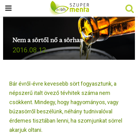
P
R
Nem a sörtől nő a sörhas
I
2016.08.12.
M
A
Bár évről-évre kevesebb sört fogyasztunk, a
R
népszerű italt övező tévhitek száma nem
csökkent. Mindegy, hogy hagyományos, vagy
Y
búzasörről beszélünk, néhány tudnivalóval
érdemes tisztában lenni, ha szomjunkat sörrel
M
akarjuk oltani.