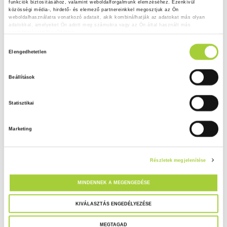
funkciók biztosításához, valamint weboldalforgalmunk elemzéséhez. Ezenkívül 
közösségi média-, hirdető- és elemező partnereinkkel megosztjuk az Ön 
weboldalhasználatra vonatkozó adatait, akik kombinálhatják az adatokat más olyan 
adatokkal, amelyeket Ön adott meg számukra vagy az Ön által használt más 
szolgáltatásokból gyűjtöttek.
H
Adatkezelési tájékoztató
Elengedhetetlen
o
z
Beállítások
z
á
Statisztikai
j
á
Marketing
r
u
l
Részletek megjelenítése
á
s
MINDENNEK A MEGENGEDÉSE
k
i
KIVÁLASZTÁS ENGEDÉLYEZÉSE
v
MEGTAGAD
á