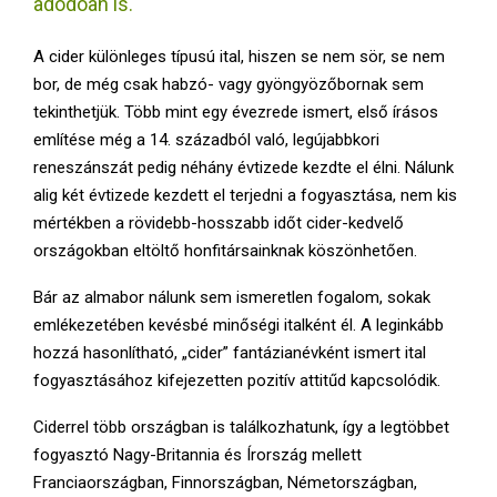
adódóan is.
E
A cider különleges típusú ital, hiszen se nem sör, se nem
N
bor, de még csak habzó- vagy gyöngyözőbornak sem
tekinthetjük. Több mint egy évezrede ismert, első írásos
U
említése még a 14. századból való, legújabbkori
reneszánszát pedig néhány évtizede kezdte el élni. Nálunk
alig két évtizede kezdett el terjedni a fogyasztása, nem kis
mértékben a rövidebb-hosszabb időt cider-kedvelő
országokban eltöltő honfitársainknak köszönhetően.
Bár az almabor nálunk sem ismeretlen fogalom, sokak
emlékezetében kevésbé minőségi italként él. A leginkább
hozzá hasonlítható, „cider” fantázianévként ismert ital
fogyasztásához kifejezetten pozitív attitűd kapcsolódik.
Ciderrel több országban is találkozhatunk, így a legtöbbet
fogyasztó Nagy-Britannia és Írország mellett
Franciaországban, Finnországban, Németországban,