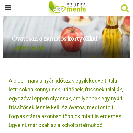
P
R
Óvatosan a zamatos kortyokkal
I
2018.06.30.
M
A
A cider mára a nyári időszak egyik kedvelt itala
R
lett: sokan könnyűnek, üdítőnek, frissnek találják,
egyszóval éppen olyannak, amilyennek egy nyári
Y
frissítőnek lennie kell. Az óvatos, megfontolt
fogyasztásra azonban több ok miatt is érdemes
M
ügyelni, már csak az alkoholtartalmukból