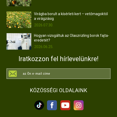
Virágba borult a kísérleti kert – vetőmagoktól
a virágzásig
2026.07.30.
Hogyan vizsgáltuk az Olaszrizling borok fajta-
eredetét?
2026.06.25.
Iratkozzon fel hírlevelünkre!
KÖZÖSSÉGI OLDALAINK