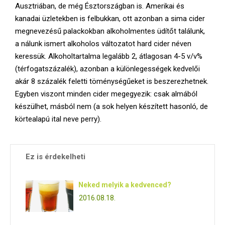
Ausztriában, de még Észtországban is. Amerikai és
kanadai üzletekben is felbukkan, ott azonban a sima cider
megnevezésű palackokban alkoholmentes üdítőt találunk,
a nálunk ismert alkoholos változatot hard cider néven
keressük. Alkoholtartalma legalább 2, átlagosan 4-5 v/v%
(térfogatszázalék), azonban a különlegességek kedvelői
akár 8 százalék feletti töménységűeket is beszerezhetnek.
Egyben viszont minden cider megegyezik: csak almából
készülhet, másból nem (a sok helyen készített hasonló, de
körtealapú ital neve perry).
Ez is érdekelheti
Neked melyik a kedvenced?
2016.08.18.