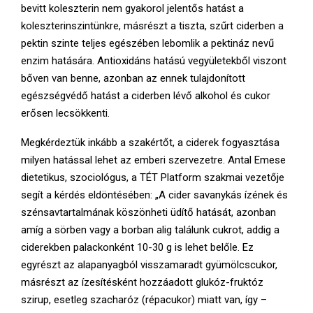
bevitt koleszterin nem gyakorol jelentős hatást a
koleszterinszintünkre, másrészt a tiszta, szűrt ciderben a
pektin szinte teljes egészében lebomlik a pektináz nevű
enzim hatására. Antioxidáns hatású vegyületekből viszont
bőven van benne, azonban az ennek tulajdonított
egészségvédő hatást a ciderben lévő alkohol és cukor
erősen lecsökkenti.
Megkérdeztük inkább a szakértőt, a ciderek fogyasztása
milyen hatással lehet az emberi szervezetre. Antal Emese
dietetikus, szociológus, a TÉT Platform szakmai vezetője
segít a kérdés eldöntésében: „A cider savanykás ízének és
szénsavtartalmának köszönheti üdítő hatását, azonban
amíg a sörben vagy a borban alig találunk cukrot, addig a
ciderekben palackonként 10-30 g is lehet belőle. Ez
egyrészt az alapanyagból visszamaradt gyümölcscukor,
másrészt az ízesítésként hozzáadott glukóz-fruktóz
szirup, esetleg szacharóz (répacukor) miatt van, így –