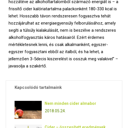
hozzátéve az alkoholtartalomból származó energiát is – a
frissítő cider kalóriatartalma palackonként 180-330 kcal is
lehet. Hosszabb távon rendszeresen fogyasztva tehát
hozzájárulhat az energiaegyensúly felborulásához, amely
segíti a túlsúly kialakulását, nem is beszélve a rendszeres
alkoholfogyasztás káros hatásairól. Ezért érdemes
mértékletesnek lenni, és csak alkalmanként, egyszer-
egyszer fogyasztani ebből az italból, és ha lehet, a
jellemzően 3-5decis kiszerelést is osszuk meg valakivel” –
javasolja a szakértő.
Kapcsolódó tartalmaink
Nem minden cider almabor
2018.05.24.
Cider – összesített eredmények