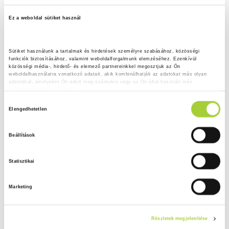
Ez a weboldal sütiket használ
Sütiket használunk a tartalmak és hirdetések személyre szabásához, közösségi 
funkciók biztosításához, valamint weboldalforgalmunk elemzéséhez. Ezenkívül 
közösségi média-, hirdető- és elemező partnereinkkel megosztjuk az Ön 
weboldalhasználatra vonatkozó adatait, akik kombinálhatják az adatokat más olyan 
adatokkal, amelyeket Ön adott meg számukra vagy az Ön által használt más 
szolgáltatásokból gyűjtöttek.
H
Adatkezelési tájékoztató
Elengedhetetlen
o
z
Beállítások
z
á
Statisztikai
j
á
Marketing
r
u
l
Részletek megjelenítése
á