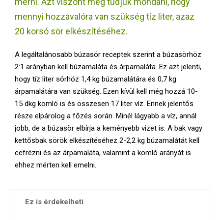
mérni. Azt viszont meg tudjuk mondani, hogy
E
mennyi hozzávalóra van szükség tíz liter, azaz
N
20 korsó sör elkészítéséhez.
A legáltalánosabb búzasör receptek szerint a búzasörhöz
U
2:1 arányban kell búzamaláta és árpamaláta. Ez azt jelenti,
hogy tíz liter sörhöz 1,4 kg búzamalátára és 0,7 kg
árpamalátára van szükség. Ezen kívül kell még hozzá 10-
15 dkg komló is és összesen 17 liter víz. Ennek jelentős
része elpárolog a főzés során. Minél lágyabb a víz, annál
jobb, de a búzasör elbírja a keményebb vizet is. A bak vagy
kettősbak sörök elkészítéséhez 2-2,2 kg búzamalátát kell
cefrézni és az árpamaláta, valamint a komló arányát is
ehhez mérten kell emelni.
Ez is érdekelheti