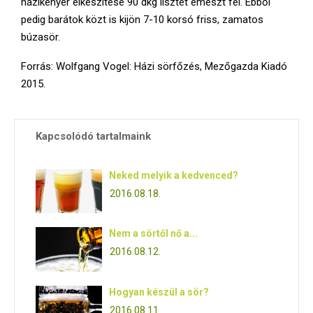
házikenyér elkészítése 90 dkg lisztet emészt fel. Ebből
pedig barátok közt is kijön 7-10 korsó friss, zamatos
búzasör.
Forrás: Wolfgang Vogel: Házi sörfőzés, Mezőgazda Kiadó
2015.
Kapcsolódó tartalmaink
Neked melyik a kedvenced?
2016.08.18.
Nem a sörtől nő a...
2016.08.12.
Hogyan készül a sör?
2016.08.11.