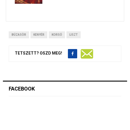
BÚZASÖR
KENYÉR
KORSÓ
LISZT
TETSZETT? OSZD MEG!
FACEBOOK