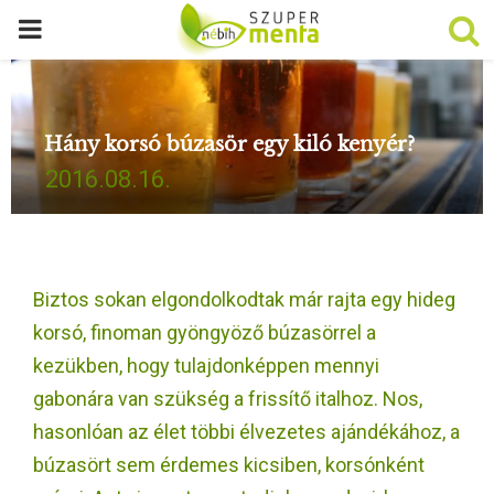
P
R
Hány korsó búzasör egy kiló kenyér?
I
2016.08.16.
M
A
Biztos sokan elgondolkodtak már rajta egy hideg
R
korsó, finoman gyöngyöző búzasörrel a
kezükben, hogy tulajdonképpen mennyi
Y
gabonára van szükség a frissítő italhoz. Nos,
hasonlóan az élet többi élvezetes ajándékához, a
M
búzasört sem érdemes kicsiben, korsónként