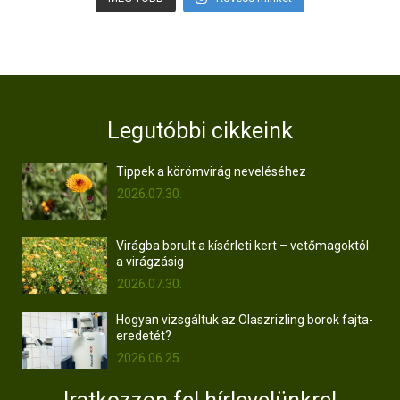
Legutóbbi cikkeink
Tippek a körömvirág neveléséhez
2026.07.30.
Virágba borult a kísérleti kert – vetőmagoktól
a virágzásig
2026.07.30.
Hogyan vizsgáltuk az Olaszrizling borok fajta-
eredetét?
2026.06.25.