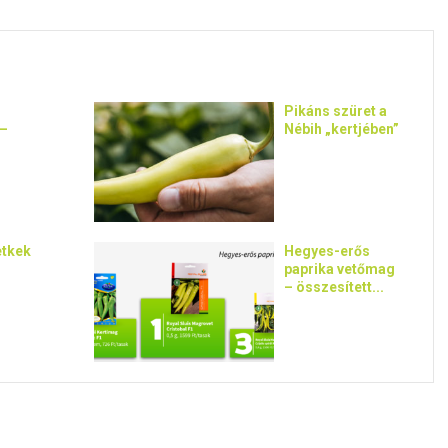
Pikáns szüret a
 –
Nébih „kertjében”
etkek
Hegyes-erős
paprika vetőmag
– összesített...