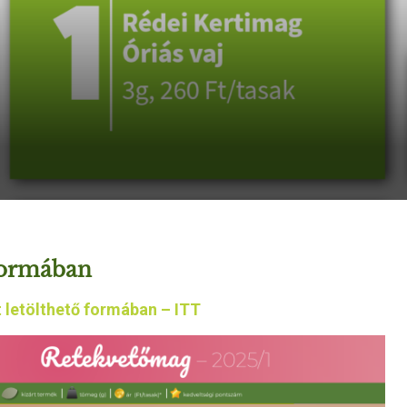
formában
 letölthető formában – ITT