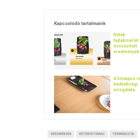
Kapcsolódó tartalmaink
Retek
fajtakísérlet
összesített
eredmények
A hónapos r
kedveltségi
vizsgálata
EREDMÉNYEK
RETEKVETŐMAG
TERMÉKLISTA