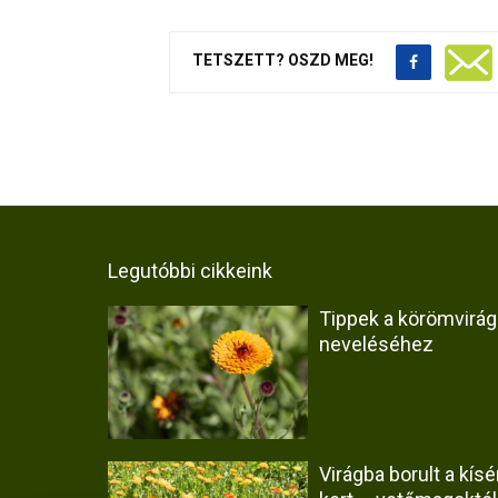
TETSZETT? OSZD MEG!
Legutóbbi cikkeink
Tippek a körömvirág
neveléséhez
Virágba borult a kísér