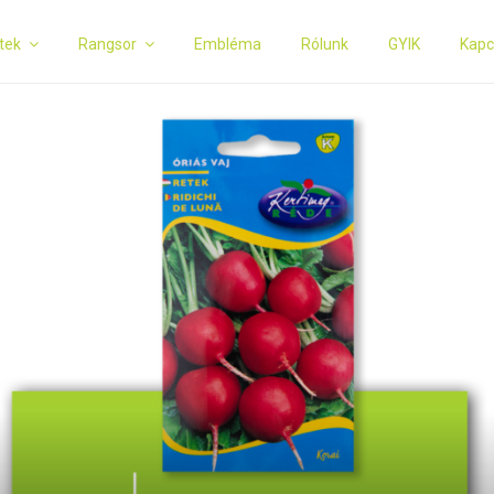
tek
Rangsor
Embléma
Rólunk
GYIK
Kapc