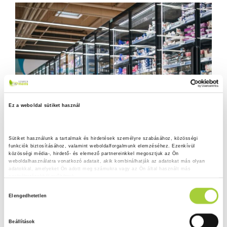
Ez a weboldal sütiket használ
Sütiket használunk a tartalmak és hirdetések személyre szabásához, közösségi 
funkciók biztosításához, valamint weboldalforgalmunk elemzéséhez. Ezenkívül 
közösségi média-, hirdető- és elemező partnereinkkel megosztjuk az Ön 
weboldalhasználatra vonatkozó adatait, akik kombinálhatják az adatokat más olyan 
adatokkal, amelyeket Ön adott meg számukra vagy az Ön által használt más 
szolgáltatásokból gyűjtöttek.
H
Adatkezelési tájékoztató
Elengedhetetlen
o
z
Beállítások
z