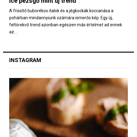
Ice pezsgő mint új trend
E
A frissítő buborékos italok és a jégkockák koccanása a
pohárban mindannyiunk számára ismerős kép. Egy új,
N
feltörekvő trend azonban egészen más értelmet ad ennek
az...
U
INSTAGRAM