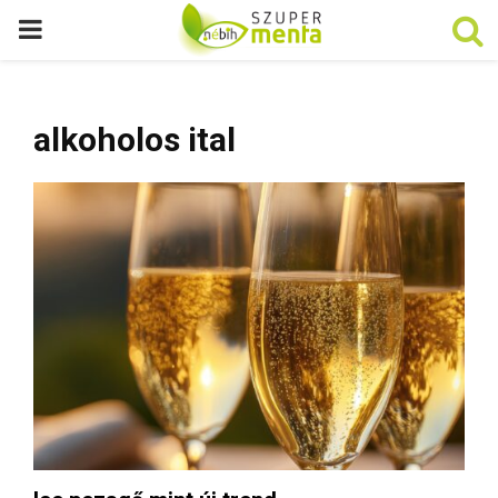
P
R
alkoholos ital
I
M
A
R
Y
M