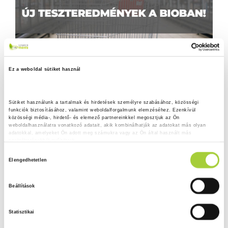
Ez a weboldal sütiket használ
Sütiket használunk a tartalmak és hirdetések személyre szabásához, közösségi 
funkciók biztosításához, valamint weboldalforgalmunk elemzéséhez. Ezenkívül 
közösségi média-, hirdető- és elemező partnereinkkel megosztjuk az Ön 
weboldalhasználatra vonatkozó adatait, akik kombinálhatják az adatokat más olyan 
adatokkal, amelyeket Ön adott meg számukra vagy az Ön által használt más 
szolgáltatásokból gyűjtöttek.
H
Adatkezelési tájékoztató
Elengedhetetlen
o
z
Beállítások
z
á
Statisztikai
j
á