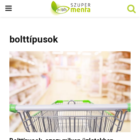
P
R
bolttípusok
I
M
A
R
Y
M