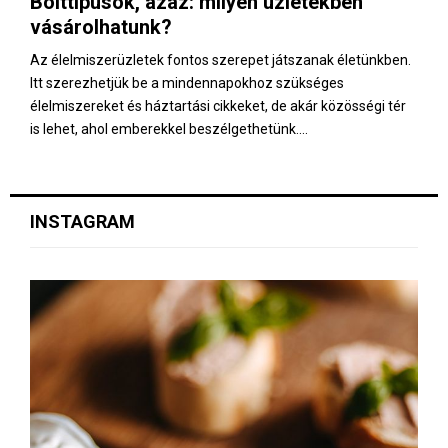
Bolttípusok, azaz: milyen üzletekben
E
vásárolhatunk?
N
Az élelmiszerüzletek fontos szerepet játszanak életünkben.
Itt szerezhetjük be a mindennapokhoz szükséges
élelmiszereket és háztartási cikkeket, de akár közösségi tér
U
is lehet, ahol emberekkel beszélgethetünk....
INSTAGRAM