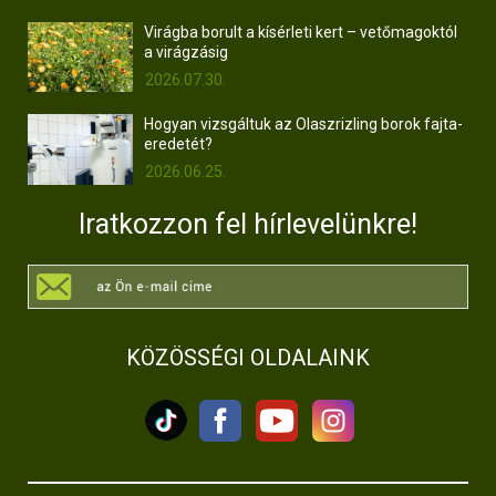
Virágba borult a kísérleti kert – vetőmagoktól
a virágzásig
2026.07.30.
Hogyan vizsgáltuk az Olaszrizling borok fajta-
eredetét?
2026.06.25.
Iratkozzon fel hírlevelünkre!
KÖZÖSSÉGI OLDALAINK