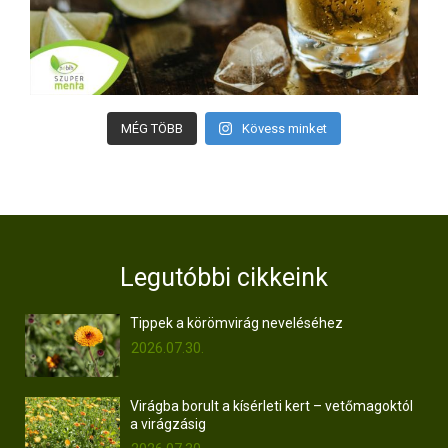
MÉG TÖBB
Kövess minket
Legutóbbi cikkeink
Tippek a körömvirág neveléséhez
2026.07.30.
Virágba borult a kísérleti kert – vetőmagoktól
a virágzásig