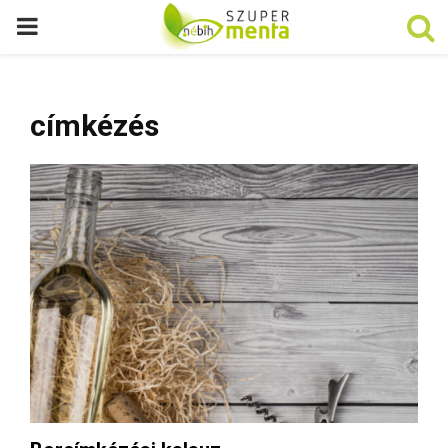
P
R
címkézés
I
M
A
R
Y
M