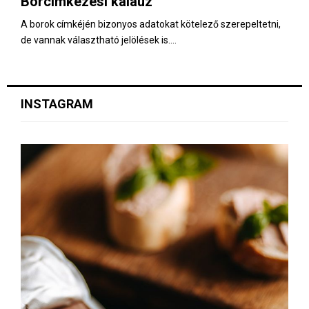
Borcímkézési kalauz
E
A borok címkéjén bizonyos adatokat kötelező szerepeltetni,
de vannak választható jelölések is....
N
U
INSTAGRAM