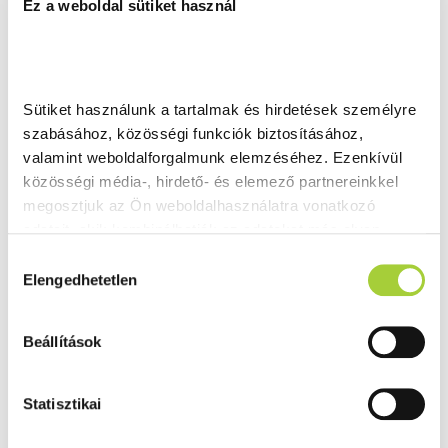
Ez a weboldal sütiket használ
Sütiket használunk a tartalmak és hirdetések személyre 
szabásához, közösségi funkciók biztosításához, 
valamint weboldalforgalmunk elemzéséhez. Ezenkívül 
közösségi média-, hirdető- és elemező partnereinkkel 
megosztjuk az Ön weboldalhasználatra vonatkozó 
adatait, akik kombinálhatják az adatokat más olyan 
adatokkal, amelyeket Ön adott meg számukra vagy az 
H
Ön által használt más szolgáltatásokból gyűjtöttek.
Elengedhetetlen
o
z
Adatkezelési tájékoztató
z
Beállítások
á
j
á
Statisztikai
r