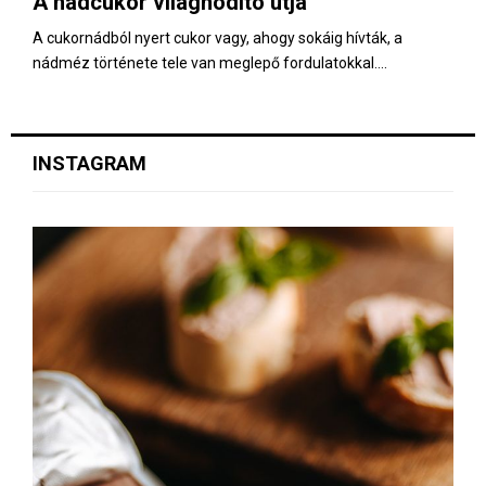
A nádcukor világhódító útja
E
A cukornádból nyert cukor vagy, ahogy sokáig hívták, a
nádméz története tele van meglepő fordulatokkal....
N
U
INSTAGRAM