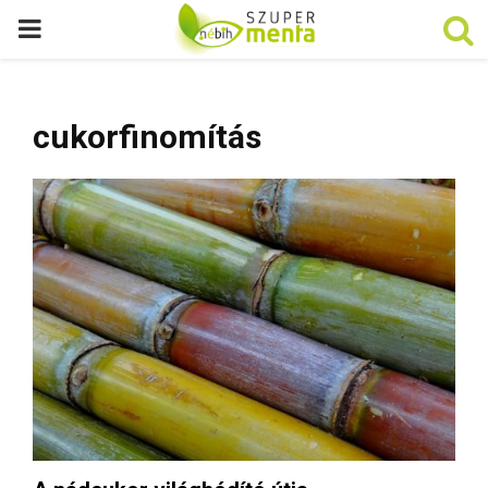
P
R
cukorfinomítás
I
M
A
R
Y
M