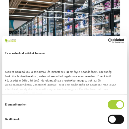
Ez a weboldal sütiket használ
Sütiket használunk a tartalmak és hirdetések személyre szabásához, közösségi 
funkciók biztosításához, valamint weboldalforgalmunk elemzéséhez. Ezenkívül 
közösségi média-, hirdető- és elemező partnereinkkel megosztjuk az Ön 
weboldalhasználatra vonatkozó adatait, akik kombinálhatják az adatokat más olyan 
adatokkal, amelyeket Ön adott meg számukra vagy az Ön által használt más 
szolgáltatásokból gyűjtöttek.
H
Adatkezelési tájékoztató
Elengedhetetlen
o
z
Beállítások
z
á