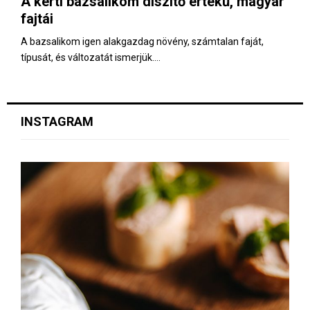
A kerti bazsalikom díszítő értékű, magyar
E
fajtái
N
A bazsalikom igen alakgazdag növény, számtalan faját,
típusát, és változatát ismerjük....
U
INSTAGRAM