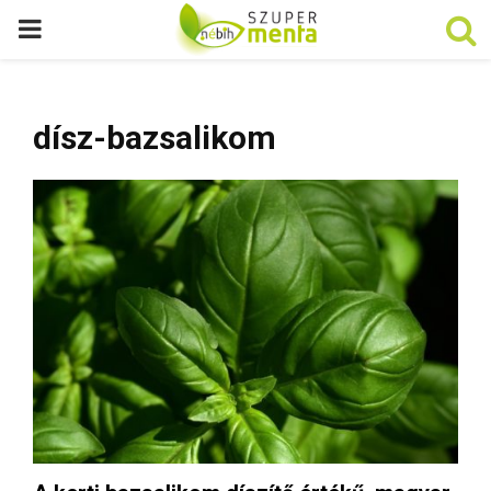
P
R
dísz-bazsalikom
I
M
A
R
Y
M