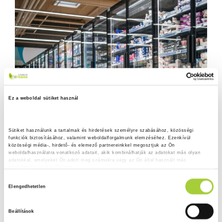
Ez a weboldal sütiket használ
Sütiket használunk a tartalmak és hirdetések személyre szabásához, közösségi 
funkciók biztosításához, valamint weboldalforgalmunk elemzéséhez. Ezenkívül 
közösségi média-, hirdető- és elemező partnereinkkel megosztjuk az Ön 
weboldalhasználatra vonatkozó adatait, akik kombinálhatják az adatokat más olyan 
adatokkal, amelyeket Ön adott meg számukra vagy az Ön által használt más 
szolgáltatásokból gyűjtöttek.
H
Adatkezelési tájékoztató
Elengedhetetlen
o
z
Beállítások
z