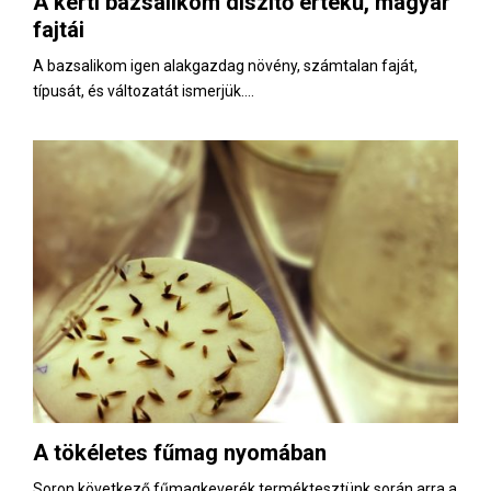
A kerti bazsalikom díszítő értékű, magyar
E
fajtái
N
A bazsalikom igen alakgazdag növény, számtalan faját,
típusát, és változatát ismerjük....
U
A tökéletes fűmag nyomában
Soron következő fűmagkeverék terméktesztünk során arra a