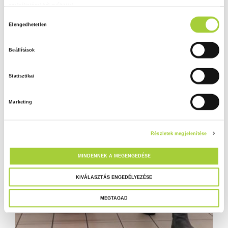
szolgáltatásokból gyűjtöttek.
H
Adatkezelési tájékoztató
Elengedhetetlen
o
z
Beállítások
z
á
Statisztikai
j
á
Marketing
r
u
l
Részletek megjelenítése
á
s
MINDENNEK A MEGENGEDÉSE
k
i
KIVÁLASZTÁS ENGEDÉLYEZÉSE
v
MEGTAGAD
á
l
a