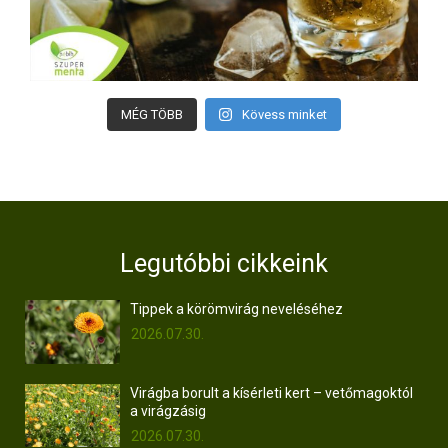
MÉG TÖBB
Kövess minket
Legutóbbi cikkeink
Tippek a körömvirág neveléséhez
2026.07.30.
Virágba borult a kísérleti kert – vetőmagoktól
a virágzásig
2026.07.30.