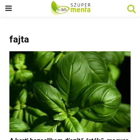
P
R
fajta
I
M
A
R
Y
M