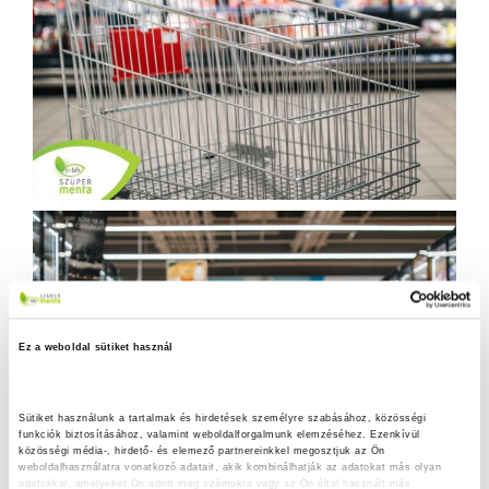
Ez a weboldal sütiket használ
Sütiket használunk a tartalmak és hirdetések személyre szabásához, közösségi 
funkciók biztosításához, valamint weboldalforgalmunk elemzéséhez. Ezenkívül 
közösségi média-, hirdető- és elemező partnereinkkel megosztjuk az Ön 
weboldalhasználatra vonatkozó adatait, akik kombinálhatják az adatokat más olyan 
adatokkal, amelyeket Ön adott meg számukra vagy az Ön által használt más 