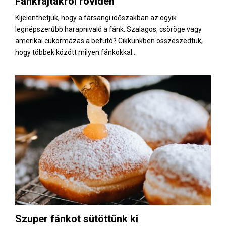
Fánkfajtákról röviden
E
Kijelenthetjük, hogy a farsangi időszakban az egyik
legnépszerűbb harapnivaló a fánk. Szalagos, csöröge vagy
N
amerikai cukormázas a befutó? Cikkünkben összeszedtük,
hogy többek között milyen fánkokkal...
U
Szuper fánkot sütöttünk ki