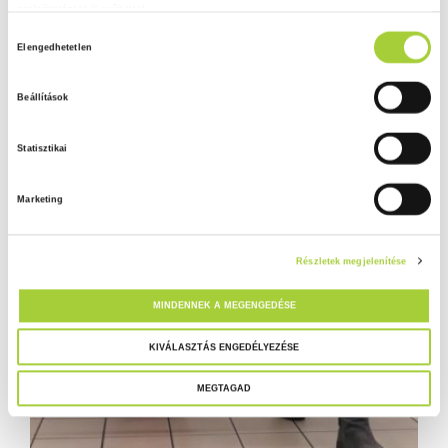
szolgáltatásokból gyűjtöttek.
H
Adatkezelési tájékoztató
Elengedhetetlen
o
z
Beállítások
z
á
Statisztikai
j
á
Marketing
r
u
l
Részletek megjelenítése
á
s
MINDENNEK A MEGENGEDÉSE
k
i
KIVÁLASZTÁS ENGEDÉLYEZÉSE
v
MEGTAGAD
á
l
a