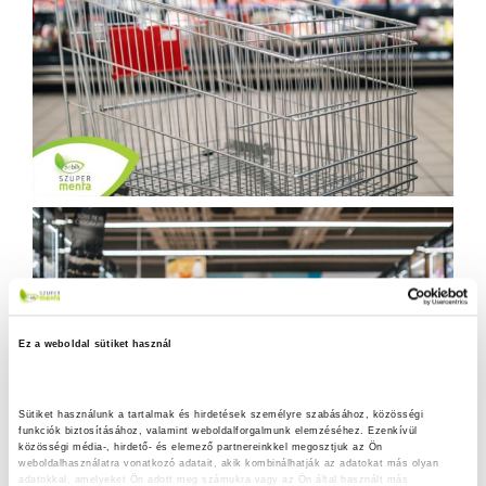
Ez a weboldal sütiket használ
Sütiket használunk a tartalmak és hirdetések személyre szabásához, közösségi 
funkciók biztosításához, valamint weboldalforgalmunk elemzéséhez. Ezenkívül 
közösségi média-, hirdető- és elemező partnereinkkel megosztjuk az Ön 
weboldalhasználatra vonatkozó adatait, akik kombinálhatják az adatokat más olyan 
adatokkal, amelyeket Ön adott meg számukra vagy az Ön által használt más 