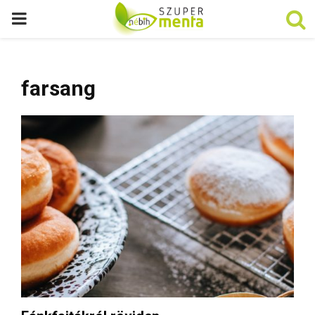
P
R
farsang
I
M
A
R
Y
M