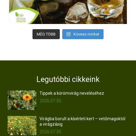
MÉG TÖBB
Kövess minket
Legutóbbi cikkeink
Tippek a körömvirág neveléséhez
2026.07.30.
Virágba borult a kísérleti kert – vetőmagoktól
a virágzásig
2026.07.30.