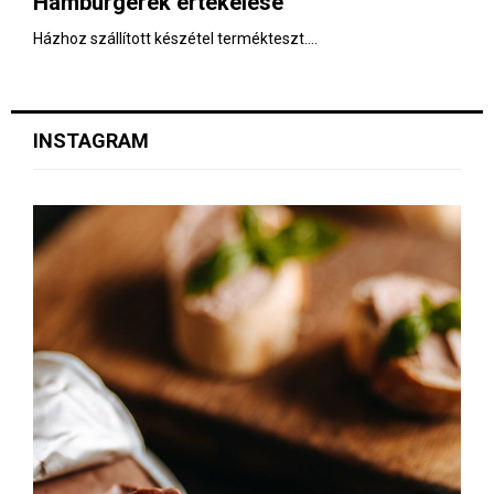
Hamburgerek értékelése
E
Házhoz szállított készétel termékteszt....
N
U
INSTAGRAM