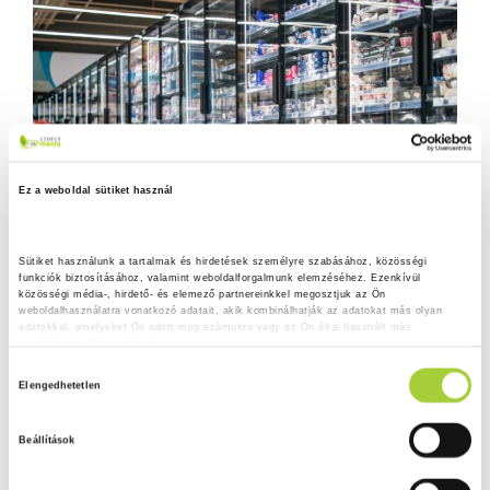
Ez a weboldal sütiket használ
Sütiket használunk a tartalmak és hirdetések személyre szabásához, közösségi 
funkciók biztosításához, valamint weboldalforgalmunk elemzéséhez. Ezenkívül 
közösségi média-, hirdető- és elemező partnereinkkel megosztjuk az Ön 
weboldalhasználatra vonatkozó adatait, akik kombinálhatják az adatokat más olyan 
adatokkal, amelyeket Ön adott meg számukra vagy az Ön által használt más 
szolgáltatásokból gyűjtöttek.
H
Adatkezelési tájékoztató
Elengedhetetlen
o
z
Beállítások
z
á