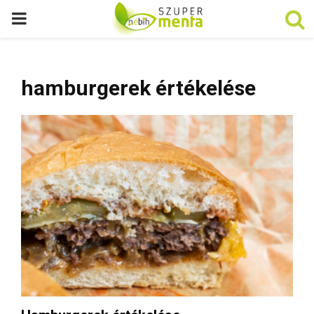
P
R
hamburgerek értékelése
I
M
A
R
Y
M