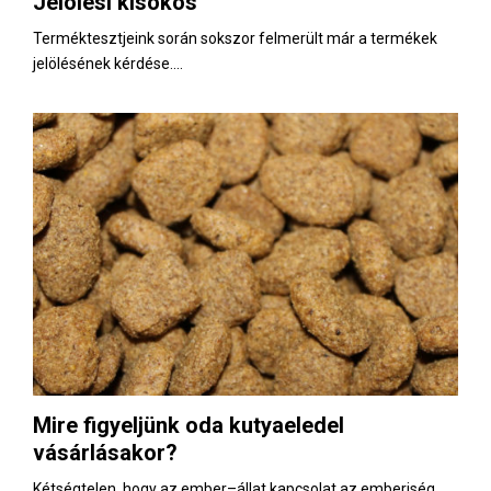
Jelölési kisokos
E
Terméktesztjeink során sokszor felmerült már a termékek
jelölésének kérdése....
N
U
Mire figyeljünk oda kutyaeledel
vásárlásakor?
Kétségtelen, hogy az ember–állat kapcsolat az emberiség