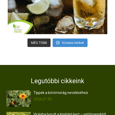
MÉG TÖBB
Kövess minket
Legutóbbi cikkeink
Tippek a körömvirág neveléséhez
2026.07.30.
Virágba borult a kísérleti kert – vetőmagoktól