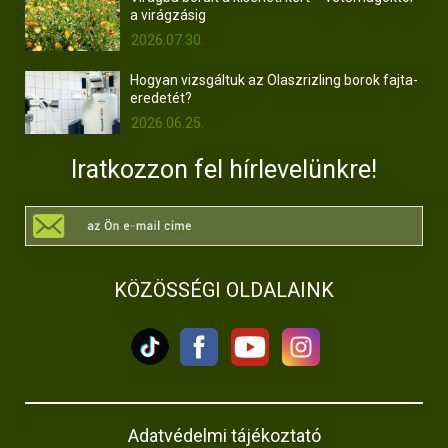
a virágzásig
2026.07.30.
Hogyan vizsgáltuk az Olaszrizling borok fajta-
eredetét?
2026.06.25.
Iratkozzon fel hírlevelünkre!
KÖZÖSSÉGI OLDALAINK
Adatvédelmi tájékoztató