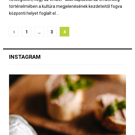
történelmében a kultúra megjelenésének kezdeteitől fogva
központi helyet foglalt el....
B
1
…
3
4
e
j
INSTAGRAM
e
g
y
z
é
s
e