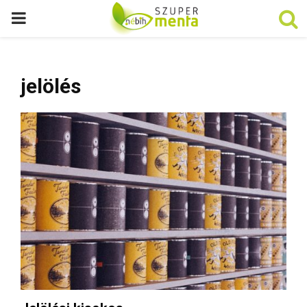
P
R
jelölés
I
M
A
R
Y
M