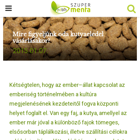
P
R
Mire figyeljünk oda kutyaeledel
vásárlásakor?
I
2015.01.07.
M
A
Kétségtelen, hogy az ember–állat kapcsolat az
R
emberiség történelmében a kultúra
megjelenésének kezdeteitől fogva központi
Y
helyet foglalt el. Van egy faj, a kutya, amellyel az
ember már jóval a különböző fajok tömeges,
M
elsősorban táplálkozási, illetve szállítási célokra