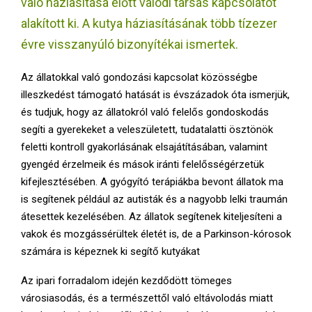
való háziasítása előtt valódi társas kapcsolatot
E
alakított ki. A kutya háziasításának több tízezer
N
évre visszanyúló bizonyítékai ismertek.
Az állatokkal való gondozási kapcsolat közösségbe
U
illeszkedést támogató hatását is évszázadok óta ismerjük,
és tudjuk, hogy az állatokról való felelős gondoskodás
segíti a gyerekeket a veleszületett, tudatalatti ösztönök
feletti kontroll gyakorlásának elsajátításában, valamint
gyengéd érzelmeik és mások iránti felelősségérzetük
kifejlesztésében. A gyógyító terápiákba bevont állatok ma
is segítenek például az autisták és a nagyobb lelki traumán
átesettek kezelésében. Az állatok segítenek kiteljesíteni a
vakok és mozgássérültek életét is, de a Parkinson-kórosok
számára is képeznek ki segítő kutyákat
Az ipari forradalom idején kezdődött tömeges
városiasodás, és a természettől való eltávolodás miatt