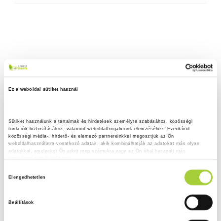
Ez a weboldal sütiket használ
Sütiket használunk a tartalmak és hirdetések személyre szabásához, közösségi 
funkciók biztosításához, valamint weboldalforgalmunk elemzéséhez. Ezenkívül 
közösségi média-, hirdető- és elemező partnereinkkel megosztjuk az Ön 
weboldalhasználatra vonatkozó adatait, akik kombinálhatják az adatokat más olyan 
adatokkal, amelyeket Ön adott meg számukra vagy az Ön által használt más 
szolgáltatásokból gyűjtöttek.
H
Adatkezelési tájékoztató
Elengedhetetlen
o
z
Beállítások
z
á