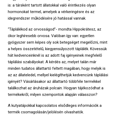
is: a társként tartott állatokkal való érintkezés olyan
hormonokat termel, amelyek a vérkeringésre és az
idegrendszer működésére jó hatással vannak.
“Táplálékod az orvosságod”- mondta Hippokrátesz, az
ókor leghíresebb orvosa. Valóban így van: egyetlen
gyógyszer sem képes oly sok betegséget megelőzni, mint
a helyes összetételű, kiegyensúlyozott táplálék. Kövessük
hát kedvenceinknél is az adott faj igényeinek megfelelő
táplálási szabályokat. A kérdés az, melyet talán már
minden tudatos állattartó feltett magában, hogy melyik is
az az állateledel, mellyel kielégíthetjük kedvencünk táplálási
igényét? Vásárlásakor az állattartó többféle termékkel
találkozhat az áruházak polcain. Hogyan tájékozódhat a
termékekről, milyen szempontok alapján válasszon?
A kutyatápokkal kapcsolatos elsődleges információk a
termék csomagolásán/jelölésén olvashatók.