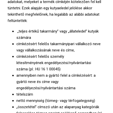
adatokat, melyeket a termék címkéjén kötelezően fel kell
tüntetni. Ezek alapján egy kutyaeledel jelölése akkor
tekinthető megfelelőnek, ha legalább az alábbi adatokat
feltüntették:
„teljes értékű takarmány” vagy „állateledel” kutyák
számára
címkézésért felelős takarmányipari vállalkozó neve
vagy vállalkozásának neve és címe,
címkézésért felelős személy
létesítményének engedélyezési/nyilvántartási
száma (pl.: HU 16 1 00045)
amennyiben nem a gyártó felel a címkézésért: a
gyártó neve és címe vagy
engedélyezési/nyilvántartási száma
tételszám
nettó mennyiség (tömeg- vagy térfogategység)
„összetétel” címszó után az alapanyag kategóriák