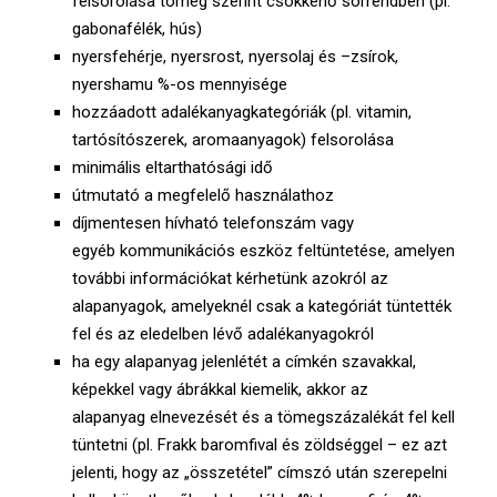
felsorolása tömeg szerint csökkenő sorrendben (pl.
gabonafélék, hús)
nyersfehérje, nyersrost, nyersolaj és –zsírok,
nyershamu %-os mennyisége
hozzáadott adalékanyagkategóriák (pl. vitamin,
tartósítószerek, aromaanyagok) felsorolása
minimális eltarthatósági idő
útmutató a megfelelő használathoz
díjmentesen hívható telefonszám vagy
egyéb kommunikációs eszköz feltüntetése, amelyen
további információkat kérhetünk azokról az
alapanyagok, amelyeknél csak a kategóriát tüntették
fel és az eledelben lévő adalékanyagokról
ha egy alapanyag jelenlétét a címkén szavakkal,
képekkel vagy ábrákkal kiemelik, akkor az
alapanyag elnevezését és a tömegszázalékát fel kell
tüntetni (pl. Frakk baromfival és zöldséggel – ez azt
jelenti, hogy az „összetétel” címszó után szerepelni