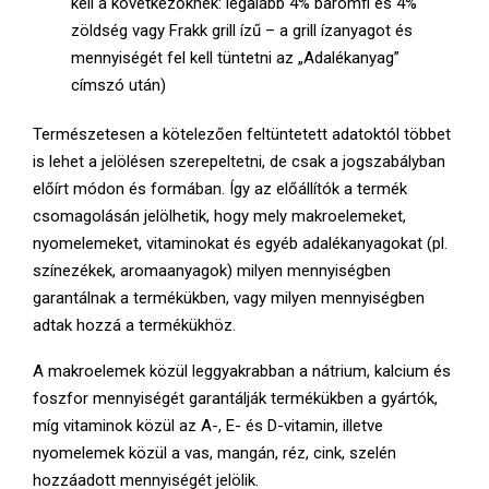
kell a következőknek: legalább 4% baromfi és 4%
zöldség vagy Frakk grill ízű – a grill ízanyagot és
mennyiségét fel kell tüntetni az „Adalékanyag”
címszó után)
Természetesen a kötelezően feltüntetett adatoktól többet
is lehet a jelölésen szerepeltetni, de csak a jogszabályban
előírt módon és formában. Így az előállítók a termék
csomagolásán jelölhetik, hogy mely makroelemeket,
nyomelemeket, vitaminokat és egyéb adalékanyagokat (pl.
színezékek, aromaanyagok) milyen mennyiségben
garantálnak a termékükben, vagy milyen mennyiségben
adtak hozzá a termékükhöz.
A makroelemek közül leggyakrabban a nátrium, kalcium és
foszfor mennyiségét garantálják termékükben a gyártók,
míg vitaminok közül az A-, E- és D-vitamin, illetve
nyomelemek közül a vas, mangán, réz, cink, szelén
hozzáadott mennyiségét jelölik.