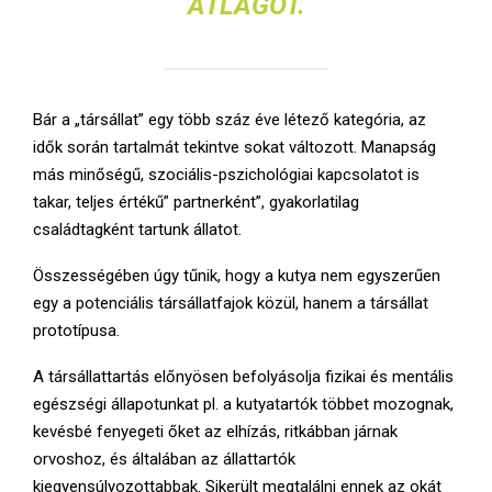
ÁTLAGOT.
Bár a „társállat” egy több száz éve létező kategória, az
idők során tartalmát tekintve sokat változott. Manapság
más minőségű, szociális-pszichológiai kapcsolatot is
takar, teljes értékű” partnerként”, gyakorlatilag
családtagként tartunk állatot.
Összességében úgy tűnik, hogy a kutya nem egyszerűen
egy a potenciális társállatfajok közül, hanem a társállat
prototípusa.
A társállattartás előnyösen befolyásolja fizikai és mentális
egészségi állapotunkat pl. a kutyatartók többet mozognak,
kevésbé fenyegeti őket az elhízás, ritkábban járnak
orvoshoz, és általában az állattartók
kiegyensúlyozottabbak. Sikerült megtalálni ennek az okát