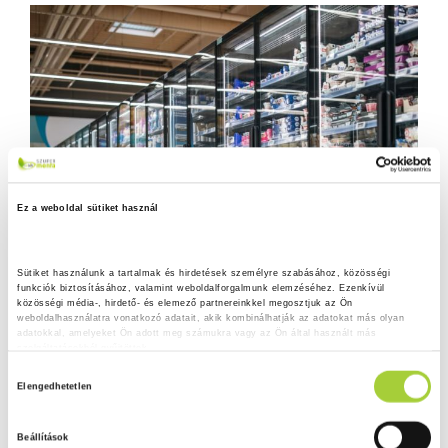
Ez a weboldal sütiket használ
Sütiket használunk a tartalmak és hirdetések személyre szabásához, közösségi 
funkciók biztosításához, valamint weboldalforgalmunk elemzéséhez. Ezenkívül 
közösségi média-, hirdető- és elemező partnereinkkel megosztjuk az Ön 
weboldalhasználatra vonatkozó adatait, akik kombinálhatják az adatokat más olyan 
adatokkal, amelyeket Ön adott meg számukra vagy az Ön által használt más 
szolgáltatásokból gyűjtöttek.
H
Adatkezelési tájékoztató
Elengedhetetlen
o
z
Beállítások
z