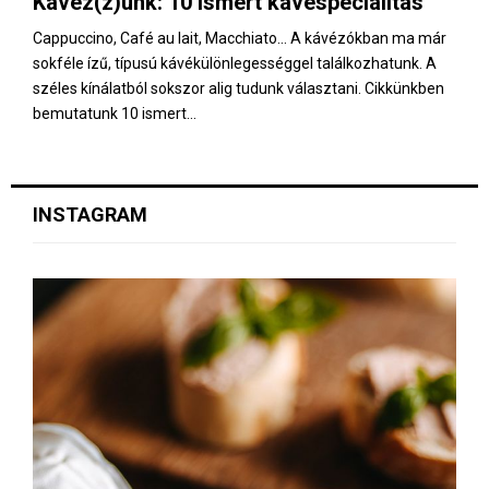
Kávéz(z)unk: 10 ismert kávéspecialitás
E
Cappuccino, Café au lait, Macchiato… A kávézókban ma már
sokféle ízű, típusú kávékülönlegességgel találkozhatunk. A
N
széles kínálatból sokszor alig tudunk választani. Cikkünkben
bemutatunk 10 ismert...
U
INSTAGRAM