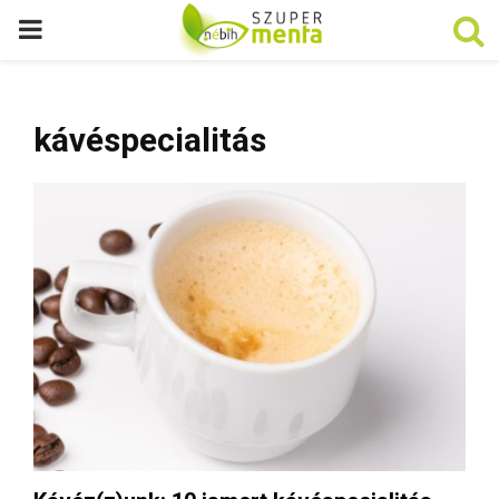
P
R
kávéspecialitás
I
M
A
R
Y
M