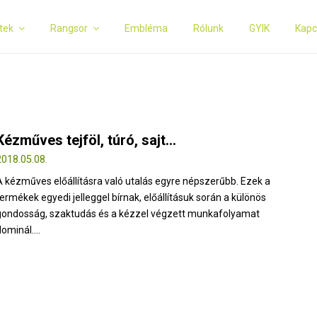
tek
Rangsor
Embléma
Rólunk
GYIK
Kapc
Kézműves tejföl, túró, sajt…
2018.05.08.
A kézműves előállításra való utalás egyre népszerűbb. Ezek a
termékek egyedi jelleggel bírnak, előállításuk során a különös
gondosság, szaktudás és a kézzel végzett munkafolyamat
ominál....