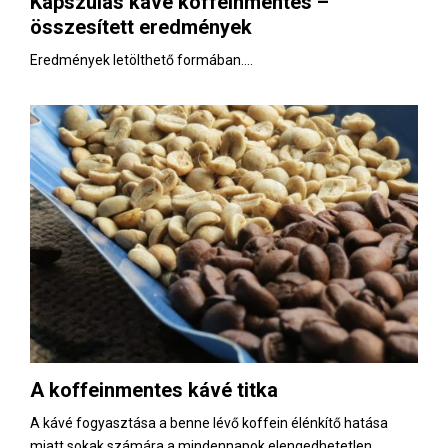
Kapszulás kávé koffeinmentes –
E
összesített eredmények
N
Eredmények letölthető formában....
U
A koffeinmentes kávé titka
A kávé fogyasztása a benne lévő koffein élénkítő hatása
miatt sokak számára a mindennapok elengedhetetlen