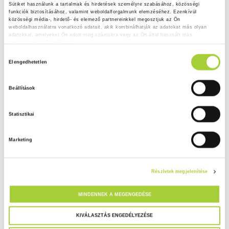
Sütiket használunk a tartalmak és hirdetések személyre szabásához, közösségi 
funkciók biztosításához, valamint weboldalforgalmunk elemzéséhez. Ezenkívül 
közösségi média-, hirdető- és elemező partnereinkkel megosztjuk az Ön 
weboldalhasználatra vonatkozó adatait, akik kombinálhatják az adatokat más olyan 
adatokkal, amelyeket Ön adott meg számukra vagy az Ön által használt más 
szolgáltatásokból gyűjtöttek.
H
Adatkezelési tájékoztató
Elengedhetetlen
o
z
Beállítások
z
á
Statisztikai
j
á
Marketing
r
u
l
Részletek megjelenítése
á
s
MINDENNEK A MEGENGEDÉSE
k
i
KIVÁLASZTÁS ENGEDÉLYEZÉSE
v