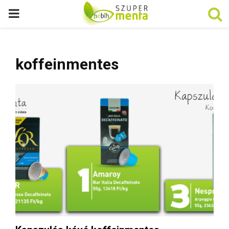
P
R
koffeinmentes
I
M
A
R
Y
M