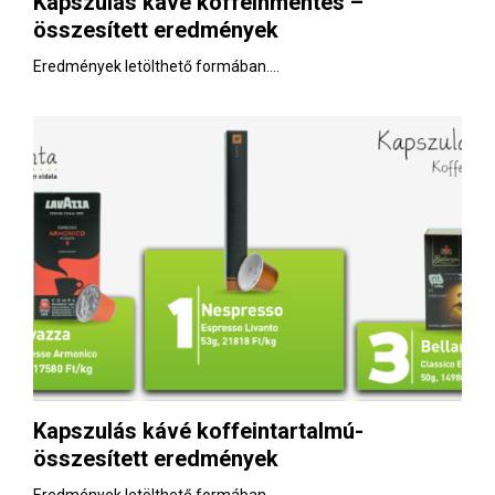
Kapszulás kávé koffeinmentes –
E
összesített eredmények
N
Eredmények letölthető formában....
U
Kapszulás kávé koffeintartalmú-
összesített eredmények