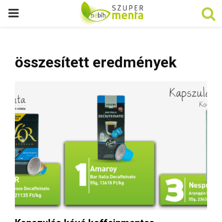
P
R
összesített eredmények
I
M
A
R
Y
M