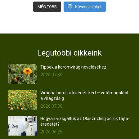
MÉG TÖBB
Kövess minket
Legutóbbi cikkeink
Tippek a körömvirág neveléséhez
2026.07.30.
Virágba borult a kísérleti kert – vetőmagoktól
a virágzásig
2026.07.30.
Hogyan vizsgáltuk az Olaszrizling borok fajta-
eredetét?
2026.06.25.