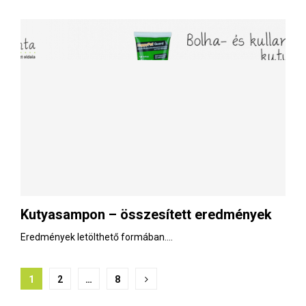
Kutyasampon – összesített eredmények
Eredmények letölthető formában....
B
1
2
…
8
e