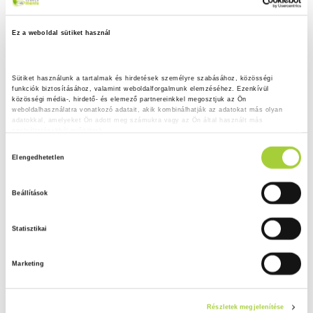
Ez a weboldal sütiket használ
Sütiket használunk a tartalmak és hirdetések személyre szabásához, közösségi 
funkciók biztosításához, valamint weboldalforgalmunk elemzéséhez. Ezenkívül 
közösségi média-, hirdető- és elemező partnereinkkel megosztjuk az Ön 
weboldalhasználatra vonatkozó adatait, akik kombinálhatják az adatokat más olyan 
adatokkal, amelyeket Ön adott meg számukra vagy az Ön által használt más 
szolgáltatásokból gyűjtöttek.
H
Adatkezelési tájékoztató
Elengedhetetlen
o
z
Beállítások
z
á
Statisztikai
j
á
Marketing
r
u
l
Részletek megjelenítése