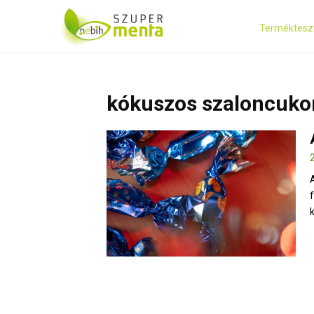
Terméktesz
kókuszos szaloncuko