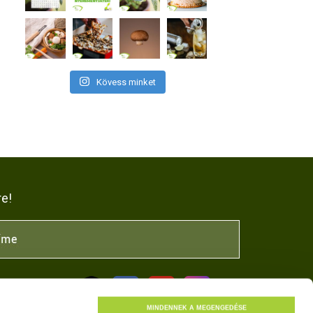
Kövess minket
re!
NK
MINDENNEK A MEGENGEDÉSE