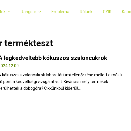
tek
Rangsor
Embléma
Rólunk
GYIK
Kapc
r termékteszt
A legkedveltebb kókuszos szaloncukrok
2024.12.09.
A kókuszos szaloncukrok laboratóriumi ellenőrzése mellett a másik
fő pont a kedveltségi vizsgálat volt. Kíváncsi, mely termékek
kerülhettek a dobogóra? Cikkünkből kiderül!...