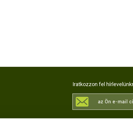
Iratkozzon fel hírlevelünk
KÖZÖSSÉGI OLDALAI