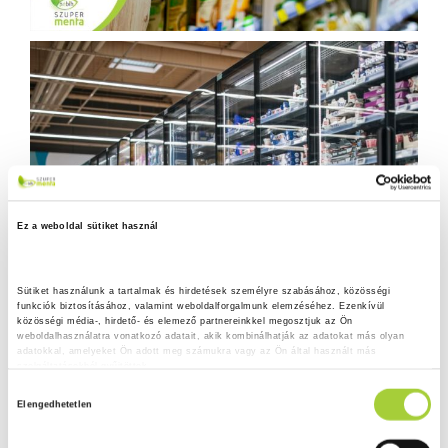
Ez a weboldal sütiket használ
Sütiket használunk a tartalmak és hirdetések személyre szabásához, közösségi 
funkciók biztosításához, valamint weboldalforgalmunk elemzéséhez. Ezenkívül 
közösségi média-, hirdető- és elemező partnereinkkel megosztjuk az Ön 
weboldalhasználatra vonatkozó adatait, akik kombinálhatják az adatokat más olyan 
adatokkal, amelyeket Ön adott meg számukra vagy az Ön által használt más 
szolgáltatásokból gyűjtöttek.
H
Adatkezelési tájékoztató
Elengedhetetlen
o
z