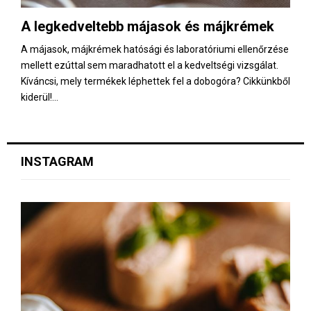
E
A legkedveltebb májasok és májkrémek
N
A májasok, májkrémek hatósági és laboratóriumi ellenőrzése
mellett ezúttal sem maradhatott el a kedveltségi vizsgálat.
U
Kíváncsi, mely termékek léphettek fel a dobogóra? Cikkünkből
kiderül!...
INSTAGRAM