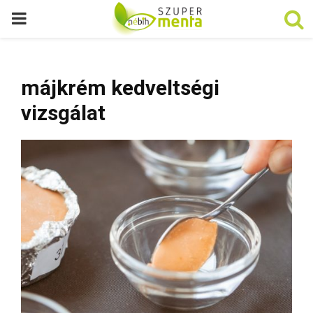
P
R
májkrém kedveltségi
I
vizsgálat
M
A
R
Y
M