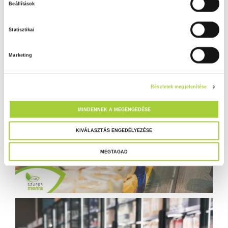
Beállítások
z
á
Statisztikai
j
á
Marketing
r
u
l
Részletek megjelenítése
á
s
MINDENNEK A MEGENGEDÉSE
k
i
KIVÁLASZTÁS ENGEDÉLYEZÉSE
v
MEGTAGAD
á
l
a
s
z
t
á