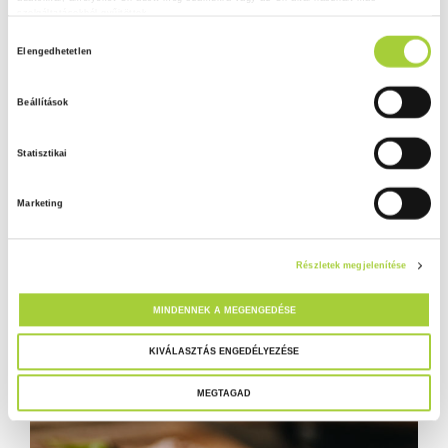
szolgáltatásokból gyűjtöttek.
H
Adatkezelési tájékoztató
Elengedhetetlen
o
z
Beállítások
z
á
Statisztikai
j
á
Marketing
r
u
l
Részletek megjelenítése
á
s
MINDENNEK A MEGENGEDÉSE
k
i
KIVÁLASZTÁS ENGEDÉLYEZÉSE
v
MEGTAGAD
á
l
a