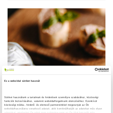
Ez a weboldal sütiket használ
Sütiket használunk a tartalmak és hirdetések személyre szabásához, közösségi 
funkciók biztosításához, valamint weboldalforgalmunk elemzéséhez. Ezenkívül 
közösségi média-, hirdető- és elemező partnereinkkel megosztjuk az Ön 
weboldalhasználatra vonatkozó adatait, akik kombinálhatják az adatokat más olyan 
adatokkal, amelyeket Ön adott meg számukra vagy az Ön által használt más 