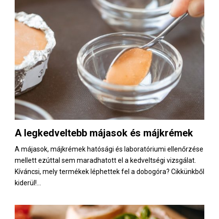
A legkedveltebb májasok és májkrémek
A májasok, májkrémek hatósági és laboratóriumi ellenőrzése
mellett ezúttal sem maradhatott el a kedveltségi vizsgálat.
Kíváncsi, mely termékek léphettek fel a dobogóra? Cikkünkből
kiderül!...