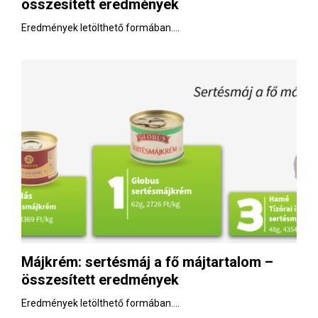
összesített eredmények
Eredmények letölthető formában....
Májkrém: sertésmáj a fő májtartalom –
összesített eredmények
Eredmények letölthető formában....