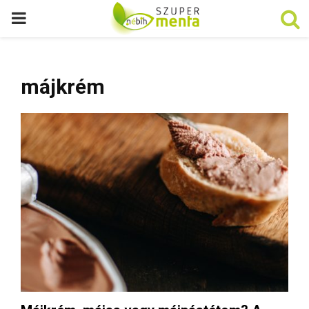
P
R
májkrém
I
M
A
R
Y
M