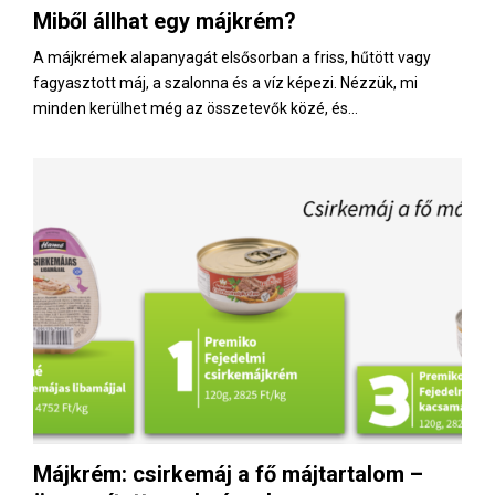
Miből állhat egy májkrém?
A májkrémek alapanyagát elsősorban a friss, hűtött vagy
fagyasztott máj, a szalonna és a víz képezi. Nézzük, mi
minden kerülhet még az összetevők közé, és...
Májkrém: csirkemáj a fő májtartalom –