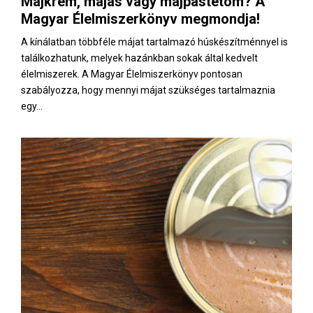
Májkrém, májas vagy májpástétom? A
E
Magyar Élelmiszerkönyv megmondja!
N
A kínálatban többféle májat tartalmazó húskészítménnyel is
találkozhatunk, melyek hazánkban sokak által kedvelt
élelmiszerek. A Magyar Élelmiszerkönyv pontosan
U
szabályozza, hogy mennyi májat szükséges tartalmaznia
egy...