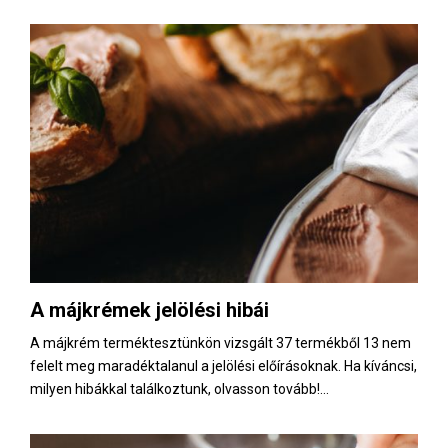
A májkrémek jelölési hibái
A májkrém terméktesztünkön vizsgált 37 termékből 13 nem
felelt meg maradéktalanul a jelölési előírásoknak. Ha kíváncsi,
milyen hibákkal találkoztunk, olvasson tovább!...