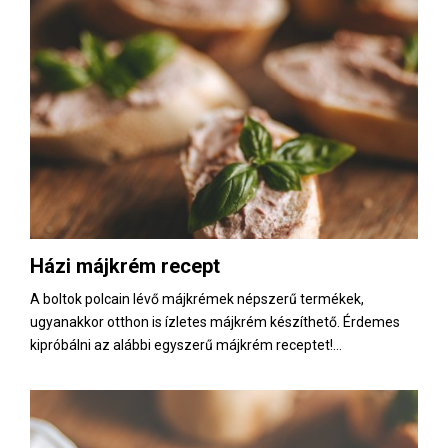
Házi májkrém recept
A boltok polcain lévő májkrémek népszerű termékek,
ugyanakkor otthon is ízletes májkrém készíthető. Érdemes
kipróbálni az alábbi egyszerű májkrém receptet!...