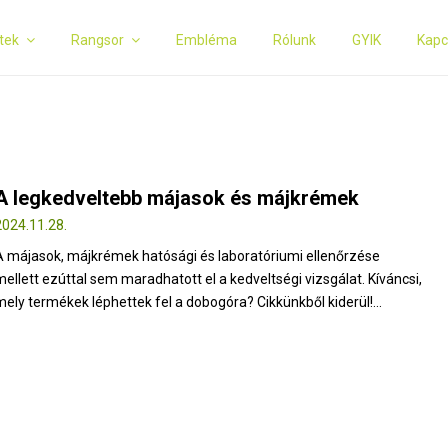
tek
Rangsor
Embléma
Rólunk
GYIK
Kapc
A legkedveltebb májasok és májkrémek
2024.11.28.
A májasok, májkrémek hatósági és laboratóriumi ellenőrzése
mellett ezúttal sem maradhatott el a kedveltségi vizsgálat. Kíváncsi,
mely termékek léphettek fel a dobogóra? Cikkünkből kiderül!...