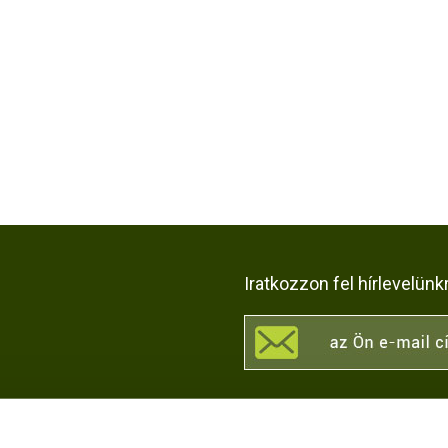
Iratkozzon fel hírlevelünk
KÖZÖSSÉGI OLDALAI