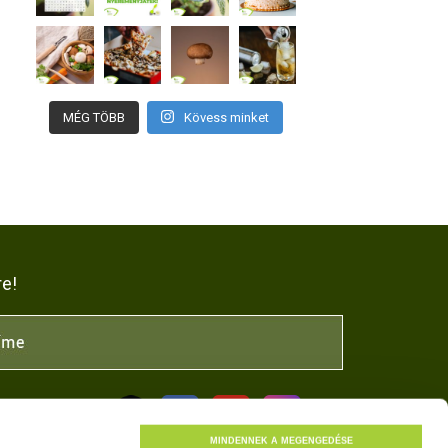
MÉG TÖBB
Kövess minket
re!
NK
MINDENNEK A MEGENGEDÉSE