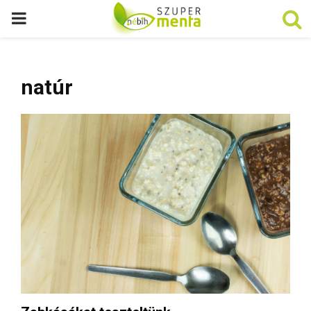
P
R
natúr
I
M
A
R
Y
M