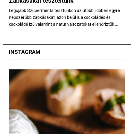
Zabkásákat teszteltünk
E
Legújabb Szupermenta tesztünkön az utóbbi időben egyre
népszerűbb zabkásákat, azon belül is a csokoládés és
N
csokoládé ízű valamint a natúr változatokat ellenőriztük....
U
INSTAGRAM