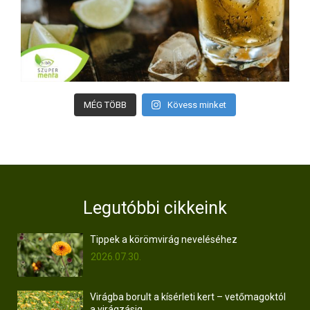
MÉG TÖBB
Kövess minket
Legutóbbi cikkeink
Tippek a körömvirág neveléséhez
2026.07.30.
Virágba borult a kísérleti kert – vetőmagoktól
a virágzásig