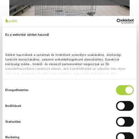
Ez a weboldal sütiket használ
Sütiket használunk a tartalmak és hirdetések személyre szabásához, közösségi 
funkciók biztosításához, valamint weboldalforgalmunk elemzéséhez. Ezenkívül 
közösségi média-, hirdető- és elemező partnereinkkel megosztjuk az Ön 
weboldalhasználatra vonatkozó adatait, akik kombinálhatják az adatokat más olyan 
adatokkal, amelyeket Ön adott meg számukra vagy az Ön által használt más 
szolgáltatásokból gyűjtöttek.
H
Adatkezelési tájékoztató
Elengedhetetlen
o
z
Beállítások
z
á
Statisztikai
j
á
Marketing
r