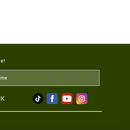
re!
NK