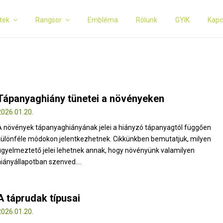
tek
Rangsor
Embléma
Rólunk
GYIK
Kapc
Tápanyaghiány tünetei a növényeken
2026.01.20.
A növények tápanyaghiányának jelei a hiányzó tápanyagtól függően
különféle módokon jelentkezhetnek. Cikkünkben bemutatjuk, milyen
figyelmeztető jelei lehetnek annak, hogy növényünk valamilyen
hiányállapotban szenved....
A táprudak típusai
2026.01.20.