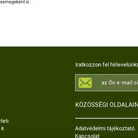
csemegeként is....
Iratkozzon fel hírlevelünk
KÖZÖSSÉGI OLDALAI
leti
 a
Adatvédelmi tájékoztató
Kapcsolat