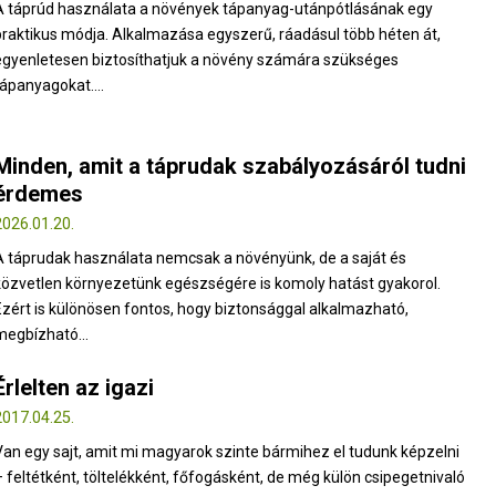
A táprúd használata a növények tápanyag-utánpótlásának egy
praktikus módja. Alkalmazása egyszerű, ráadásul több héten át,
egyenletesen biztosíthatjuk a növény számára szükséges
tápanyagokat....
Minden, amit a táprudak szabályozásáról tudni
érdemes
2026.01.20.
A táprudak használata nemcsak a növényünk, de a saját és
közvetlen környezetünk egészségére is komoly hatást gyakorol.
Ezért is különösen fontos, hogy biztonsággal alkalmazható,
megbízható...
Érlelten az igazi
2017.04.25.
Van egy sajt, amit mi magyarok szinte bármihez el tudunk képzelni
– feltétként, töltelékként, főfogásként, de még külön csipegetnivaló