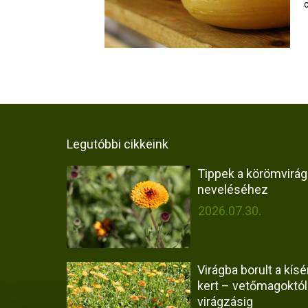
Legutóbbi cikkeink
Tippek a körömvirág
neveléséhez
2026.07.30.
Virágba borult a kísér
kert – vetőmagoktól
virágzásig