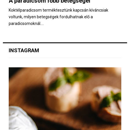
A paradicsom főbb betegségei
E
Koktélparadicsom terméktesztünk kapcsán kíváncsiak
voltunk, milyen betegségek fordulhatnak elő a
N
paradicsomoknál....
U
INSTAGRAM