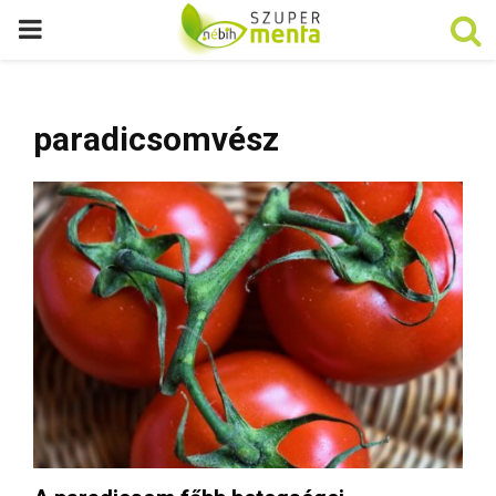
P
R
paradicsomvész
I
M
A
R
Y
M