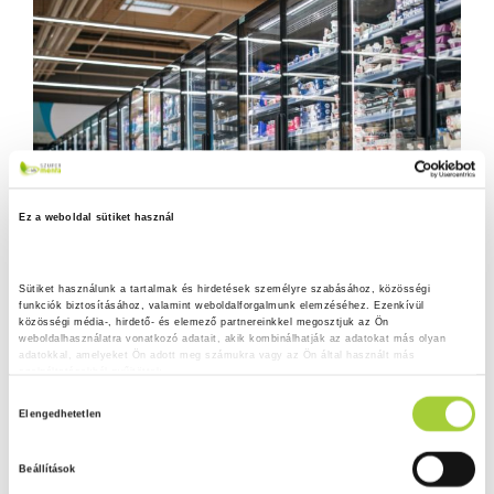
Ez a weboldal sütiket használ
Sütiket használunk a tartalmak és hirdetések személyre szabásához, közösségi 
funkciók biztosításához, valamint weboldalforgalmunk elemzéséhez. Ezenkívül 
közösségi média-, hirdető- és elemező partnereinkkel megosztjuk az Ön 
weboldalhasználatra vonatkozó adatait, akik kombinálhatják az adatokat más olyan 
adatokkal, amelyeket Ön adott meg számukra vagy az Ön által használt más 
szolgáltatásokból gyűjtöttek.
H
Adatkezelési tájékoztató
Elengedhetetlen
o
z
Beállítások
z