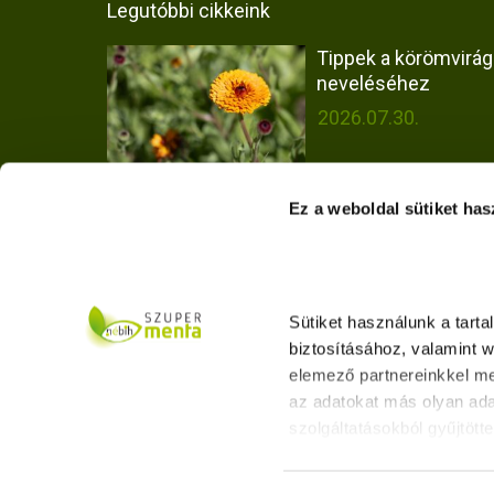
Legutóbbi cikkeink
Tippek a körömvirág
neveléséhez
2026.07.30.
Ez a weboldal sütiket has
Virágba borult a kísér
kert – vetőmagoktól
virágzásig
2026.07.30.
Sütiket használunk a tart
biztosításához, valamint 
Hogyan vizsgáltuk a
elemező partnereinkkel me
Olaszrizling borok fa
az adatokat más olyan ada
eredetét?
szolgáltatásokból gyűjtötte
2026.06.25.
Adatkezelési tájékoztató