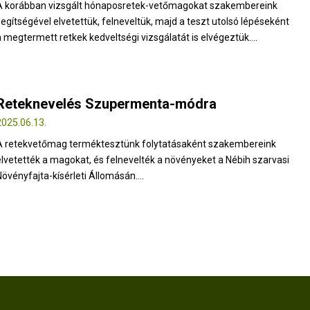
A korábban vizsgált hónaposretek-vetőmagokat szakembereink
segítségével elvetettük, felneveltük, majd a teszt utolsó lépéseként
a megtermett retkek kedveltségi vizsgálatát is elvégeztük....
Reteknevelés Szupermenta-módra
2025.06.13.
A retekvetőmag terméktesztünk folytatásaként szakembereink
elvetették a magokat, és felnevelték a növényeket a Nébih szarvasi
Növényfajta-kísérleti Állomásán....