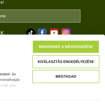
re!
NK
MINDENNEK A MEGENGEDÉSE
KIVÁLASZTÁS ENGEDÉLYEZÉSE
tkozat
rdető- és 
MEGTAGAD
binálhatják 
znált más 