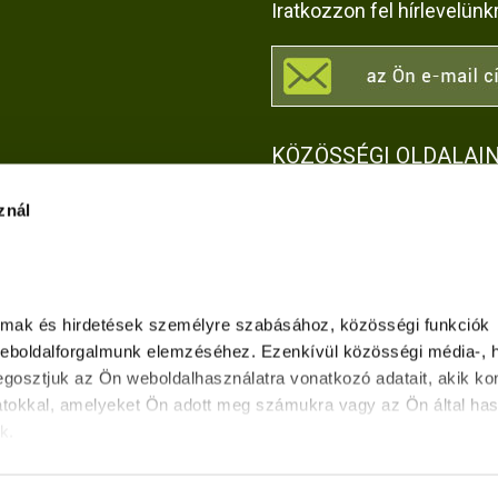
Iratkozzon fel hírlevelünk
KÖZÖSSÉGI OLDALAI
znál
leti
 a
Adatvédelmi tájékoztató
Kapcsolat
Impresszum
Akadálymentesítési nyila
almak és hirdetések személyre szabásához, közösségi funkciók 
weboldalforgalmunk elemzéséhez. Ezenkívül közösségi média-, hi
z
gosztjuk az Ön weboldalhasználatra vonatkozó adatait, akik kom
jta-
tokkal, amelyeket Ön adott meg számukra vagy az Ön által has
k.