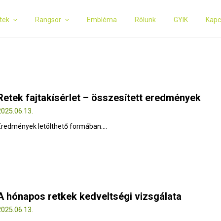
tek
Rangsor
Embléma
Rólunk
GYIK
Kapc
Retek fajtakísérlet – összesített eredmények
2025.06.13.
Eredmények letölthető formában....
A hónapos retkek kedveltségi vizsgálata
2025.06.13.