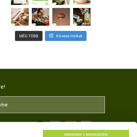
MÉG TÖBB
Kövess minket
re!
NK
MINDENNEK A MEGENGEDÉSE