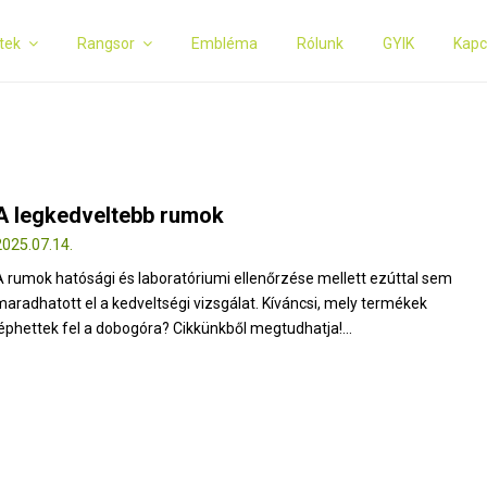
tek
Rangsor
Embléma
Rólunk
GYIK
Kapc
A legkedveltebb rumok
2025.07.14.
A rumok hatósági és laboratóriumi ellenőrzése mellett ezúttal sem
maradhatott el a kedveltségi vizsgálat. Kíváncsi, mely termékek
léphettek fel a dobogóra? Cikkünkből megtudhatja!...