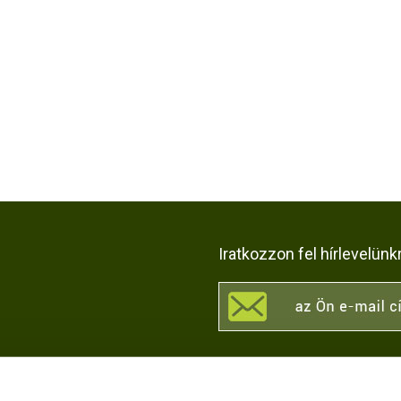
Iratkozzon fel hírlevelünk
KÖZÖSSÉGI OLDALAI