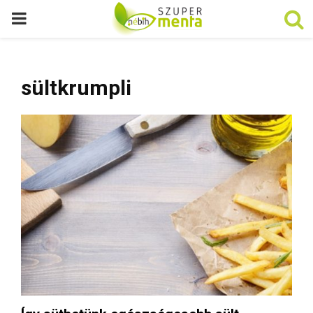
P
R
sültkrumpli
I
M
A
R
Y
M