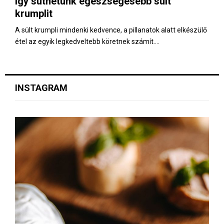
Így süthetünk egészségesebb sült
E
krumplit
N
A sült krumpli mindenki kedvence, a pillanatok alatt elkészülő
étel az egyik legkedveltebb köretnek számít....
U
INSTAGRAM