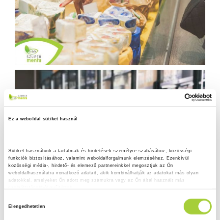
Ez a weboldal sütiket használ
Sütiket használunk a tartalmak és hirdetések személyre szabásához, közösségi 
funkciók biztosításához, valamint weboldalforgalmunk elemzéséhez. Ezenkívül 
közösségi média-, hirdető- és elemező partnereinkkel megosztjuk az Ön 
weboldalhasználatra vonatkozó adatait, akik kombinálhatják az adatokat más olyan 
adatokkal, amelyeket Ön adott meg számukra vagy az Ön által használt más 
szolgáltatásokból gyűjtöttek.
H
Adatkezelési tájékoztató
Elengedhetetlen
o