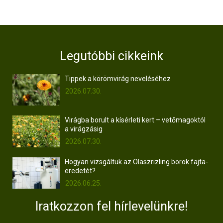
Legutóbbi cikkeink
Tippek a körömvirág neveléséhez
2026.07.30.
Virágba borult a kísérleti kert – vetőmagoktól
a virágzásig
2026.07.30.
Hogyan vizsgáltuk az Olaszrizling borok fajta-
eredetét?
2026.06.25.
Iratkozzon fel hírlevelünkre!