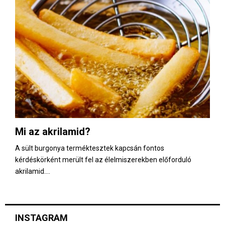
Mi az akrilamid?
A sült burgonya terméktesztek kapcsán fontos
kérdéskörként merült fel az élelmiszerekben előforduló
akrilamid....
INSTAGRAM