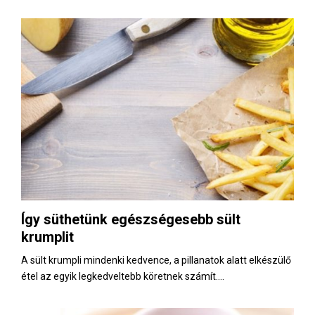
Így süthetünk egészségesebb sült
krumplit
A sült krumpli mindenki kedvence, a pillanatok alatt elkészülő
étel az egyik legkedveltebb köretnek számít....