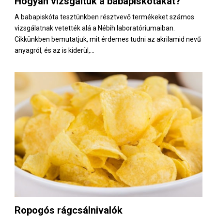
Hogyan vizsgáltuk a babapiskótákat?
E
A babapiskóta tesztünkben résztvevő termékeket számos
vizsgálatnak vetették alá a Nébih laboratóriumaiban.
N
Cikkünkben bemutatjuk, mit érdemes tudni az akrilamid nevű
anyagról, és az is kiderül,...
U
Ropogós rágcsálnivalók