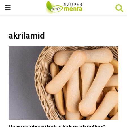
P
R
akrilamid
I
M
A
R
Y
M