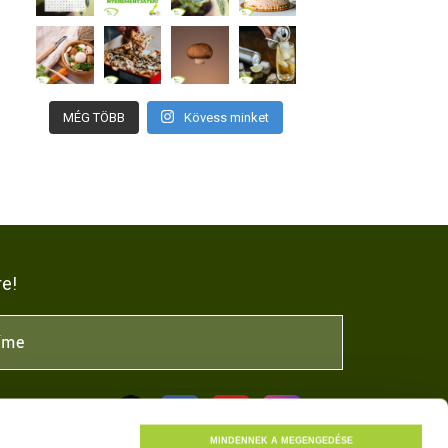
MÉG TÖBB
Kövess minket
re!
NK
MINDENNEK A MEGENGEDÉSE