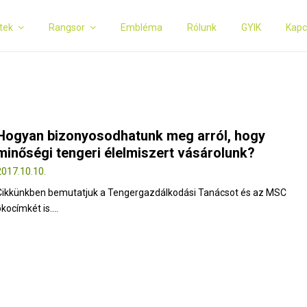
tek
Rangsor
Embléma
Rólunk
GYIK
Kapc
Hogyan bizonyosodhatunk meg arról, hogy
minőségi tengeri élelmiszert vásárolunk?
2017.10.10.
Cikkünkben bemutatjuk a Tengergazdálkodási Tanácsot és az MSC
kocímkét is....