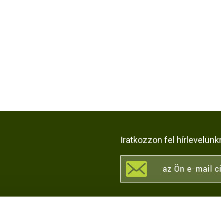
Iratkozzon fel hírlevelünk
KÖZÖSSÉGI OLDALAI