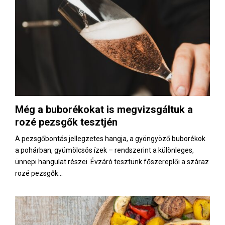
Még a buborékokat is megvizsgáltuk a
rozé pezsgők tesztjén
A pezsgőbontás jellegzetes hangja, a gyöngyöző buborékok
a pohárban, gyümölcsös ízek – rendszerint a különleges,
ünnepi hangulat részei. Évzáró tesztünk főszereplői a száraz
rozé pezsgők...