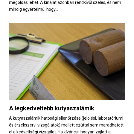
megoldás lehet. A kínálat azonban rendkívül széles, és nem
mindig egyértelmű, hogy...
A legkedveltebb kutyaszalámik
A kutyaszalámik hatósági ellenőrzése (jelölési, laboratóriumi
és érzékszervi vizsgálatok) mellett ezúttal sem maradhatott
el a kedveltségi vizsgálat. Ha kíváncsi, hogyan zajlott a