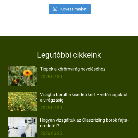
Kövess minket
Legutóbbi cikkeink
Tippek a körömvirág neveléséhez
2026.07.30.
Virágba borult a kísérleti kert – vetőmagoktól
a virágzásig
2026.07.30.
Hogyan vizsgáltuk az Olaszrizling borok fajta-
eredetét?
2026.06.25.