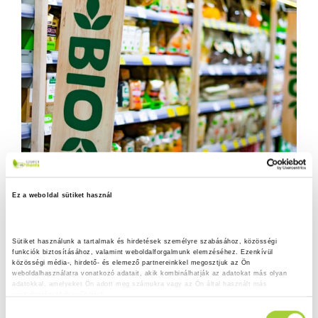
Ez a weboldal sütiket használ
Sütiket használunk a tartalmak és hirdetések személyre szabásához, közösségi 
funkciók biztosításához, valamint weboldalforgalmunk elemzéséhez. Ezenkívül 
közösségi média-, hirdető- és elemező partnereinkkel megosztjuk az Ön 
weboldalhasználatra vonatkozó adatait, akik kombinálhatják az adatokat más olyan 
adatokkal, amelyeket Ön adott meg számukra vagy az Ön által használt más 
szolgáltatásokból gyűjtöttek.
H
Adatkezelési tájékoztató