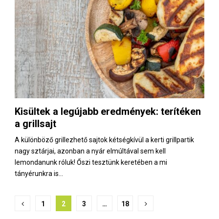
Kisültek a legújabb eredmények: terítéken
a grillsajt
A különböző grillezhető sajtok kétségkívül a kerti grillpartik
nagy sztárjai, azonban a nyár elmúltával sem kell
lemondanunk róluk! Őszi tesztünk keretében a mi
tányérunkra is...
B
1
2
3
…
18