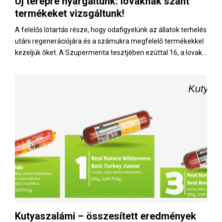
Új terepre nyargaltunk: lovaknak szánt
E
termékeket vizsgáltunk!
N
A felelős lótartás része, hogy odafigyelünk az állatok terhelés
utáni regenerációjára és a számukra megfelelő termékekkel
kezeljük őket. A Szupermenta tesztjében ezúttal 16, a lovak...
U
Kutyaszalámi – összesített eredmények