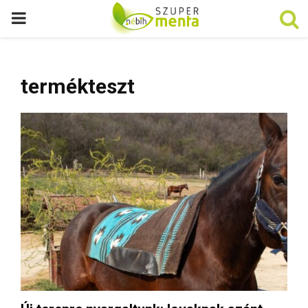
P
R
termékteszt
I
M
A
R
Y
M