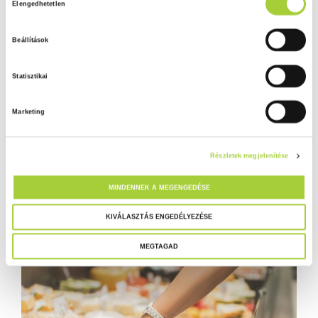
Elengedhetetlen
o
z
Beállítások
z
á
Statisztikai
j
á
Marketing
r
u
l
Részletek megjelenítése
á
s
MINDENNEK A MEGENGEDÉSE
k
i
KIVÁLASZTÁS ENGEDÉLYEZÉSE
v
MEGTAGAD
á
l
a
s
z