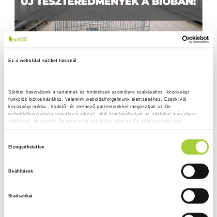
Ez a weboldal sütiket használ
Sütiket használunk a tartalmak és hirdetések személyre szabásához, közösségi 
funkciók biztosításához, valamint weboldalforgalmunk elemzéséhez. Ezenkívül 
közösségi média-, hirdető- és elemező partnereinkkel megosztjuk az Ön 
weboldalhasználatra vonatkozó adatait, akik kombinálhatják az adatokat más olyan 
adatokkal, amelyeket Ön adott meg számukra vagy az Ön által használt más 
szolgáltatásokból gyűjtöttek.
H
Adatkezelési tájékoztató
Elengedhetetlen
o
z
Beállítások
z
á
Statisztikai
j
á