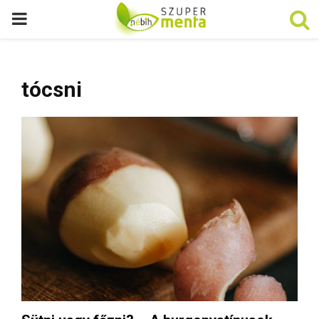
P
R
tócsni
I
M
A
R
Y
M