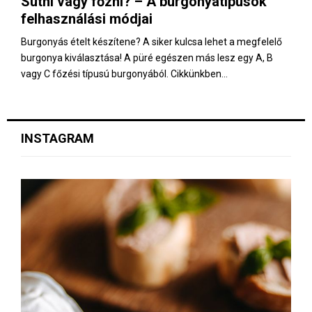
Sütni vagy főzni? – A burgonyatípusok
E
felhasználási módjai
N
Burgonyás ételt készítene? A siker kulcsa lehet a megfelelő
burgonya kiválasztása! A püré egészen más lesz egy A, B
vagy C főzési típusú burgonyából. Cikkünkben...
U
INSTAGRAM