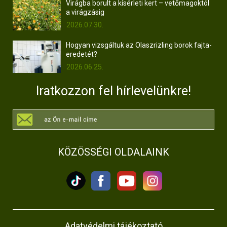
Virágba borult a kísérleti kert – vetőmagoktól
a virágzásig
2026.07.30.
Hogyan vizsgáltuk az Olaszrizling borok fajta-
eredetét?
2026.06.25.
Iratkozzon fel hírlevelünkre!
KÖZÖSSÉGI OLDALAINK
Adatvédelmi tájékoztató