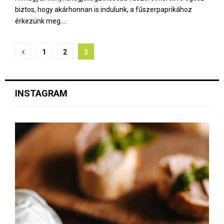
biztos, hogy akárhonnan is indulunk, a fűszerpaprikához
érkezünk meg....
B
1
2
3
e
j
INSTAGRAM
e
g
y
z
é
s
e