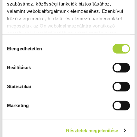
szabásához, közösségi funkciók biztosításához, 
valamint weboldalforgalmunk elemzéséhez. Ezenkívül 
közösségi média-, hirdető- és elemező partnereinkkel 
megosztjuk az Ön weboldalhasználatra vonatkozó 
adatait, akik kombinálhatják az adatokat más olyan 
adatokkal, amelyeket Ön adott meg számukra vagy az 
H
Ön által használt más szolgáltatásokból gyűjtöttek.
Elengedhetetlen
o
z
Adatkezelési tájékoztató
z
Beállítások
á
j
á
Statisztikai
r
u
Marketing
l
á
s
Részletek megjelenítése
k