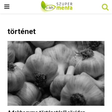
P
R
történet
I
M
A
R
Y
M