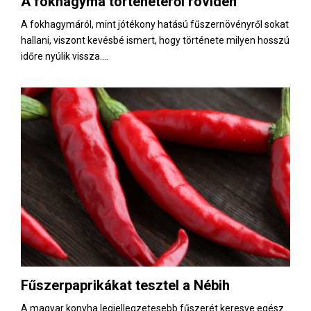
A fokhagyma történetéről röviden
E
A fokhagymáról, mint jótékony hatású fűszernövényről sokat
hallani, viszont kevésbé ismert, hogy története milyen hosszú
N
időre nyúlik vissza....
U
Fűszerpaprikákat tesztel a Nébih
A magyar konyha legjellegzetesebb fűszerét keresve egész