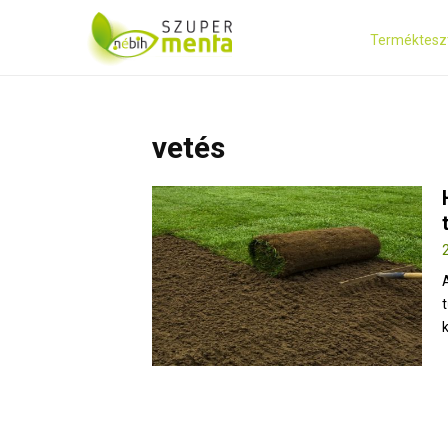
Terméktesz
vetés
k