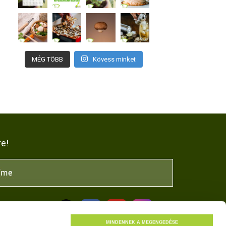
MÉG TÖBB
Kövess minket
re!
NK
MINDENNEK A MEGENGEDÉSE