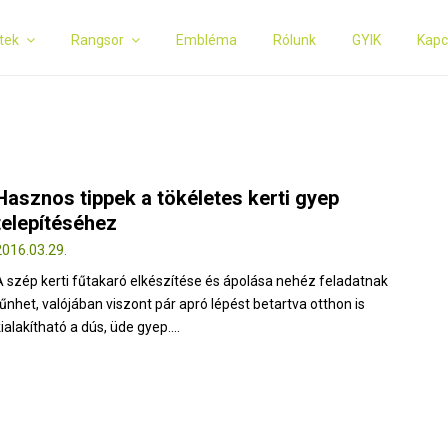
tek
Rangsor
Embléma
Rólunk
GYIK
Kapc
Hasznos tippek a tökéletes kerti gyep
telepítéséhez
2016.03.29.
A szép kerti fűtakaró elkészítése és ápolása nehéz feladatnak
tűnhet, valójában viszont pár apró lépést betartva otthon is
ialakítható a dús, üde gyep....