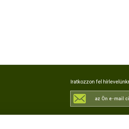
Iratkozzon fel hírlevelünk
KÖZÖSSÉGI OLDALAI