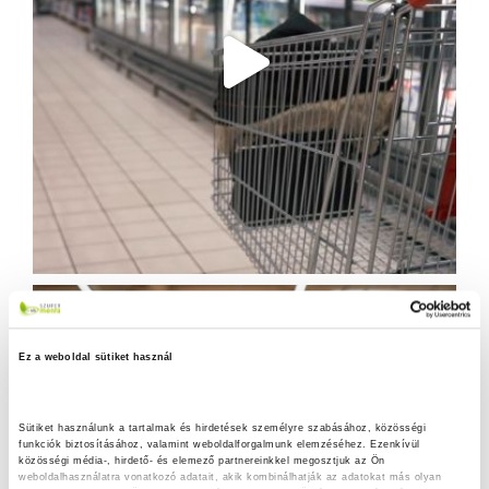
Ez a weboldal sütiket használ
Sütiket használunk a tartalmak és hirdetések személyre szabásához, közösségi 
funkciók biztosításához, valamint weboldalforgalmunk elemzéséhez. Ezenkívül 
közösségi média-, hirdető- és elemező partnereinkkel megosztjuk az Ön 
weboldalhasználatra vonatkozó adatait, akik kombinálhatják az adatokat más olyan 