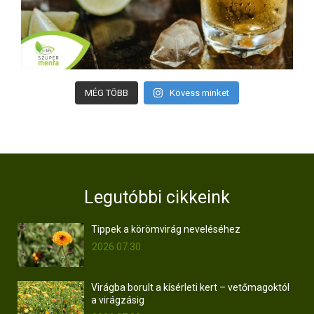
MÉG TÖBB
Kövess minket
Legutóbbi cikkeink
Tippek a körömvirág neveléséhez
2026.07.30.
Virágba borult a kísérleti kert – vetőmagoktól
a virágzásig