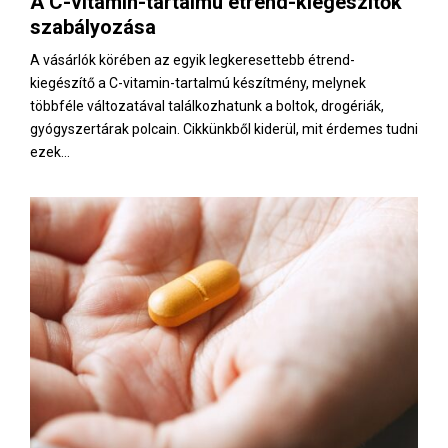
A C-vitamin-tartalmú étrend-kiegészítők
E
szabályozása
N
A vásárlók körében az egyik legkeresettebb étrend-
kiegészítő a C-vitamin-tartalmú készítmény, melynek
többféle változatával találkozhatunk a boltok, drogériák,
U
gyógyszertárak polcain. Cikkünkből kiderül, mit érdemes tudni
ezek...