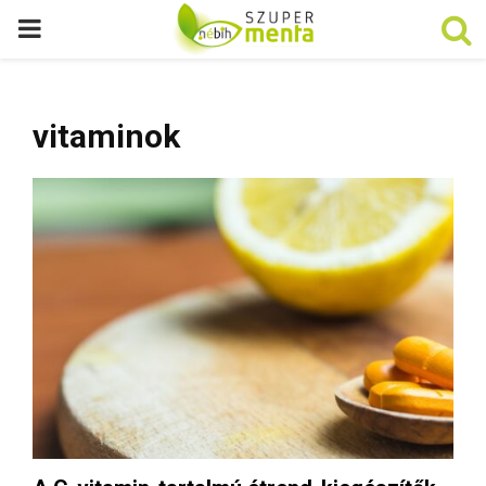
P
R
vitaminok
I
M
A
R
Y
M