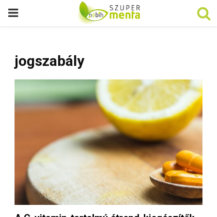
P
R
jogszabály
I
M
A
R
Y
M