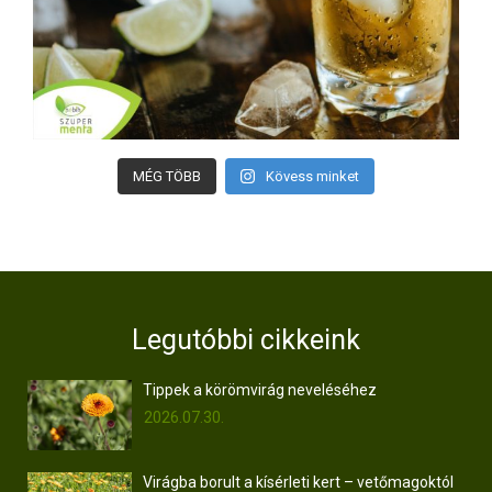
MÉG TÖBB
Kövess minket
Legutóbbi cikkeink
Tippek a körömvirág neveléséhez
2026.07.30.
Virágba borult a kísérleti kert – vetőmagoktól