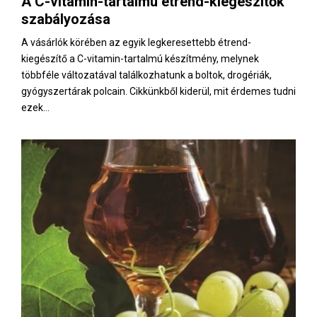
A C-vitamin-tartalmú étrend-kiegészítők
E
szabályozása
N
A vásárlók körében az egyik legkeresettebb étrend-
kiegészítő a C-vitamin-tartalmú készítmény, melynek
többféle változatával találkozhatunk a boltok, drogériák,
U
gyógyszertárak polcain. Cikkünkből kiderül, mit érdemes tudni
ezek...