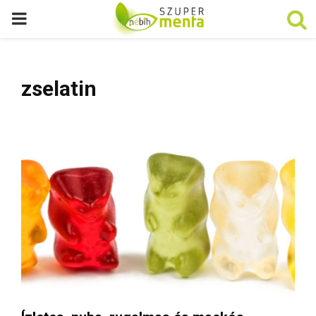
P
R
zselatin
I
M
A
R
Y
M