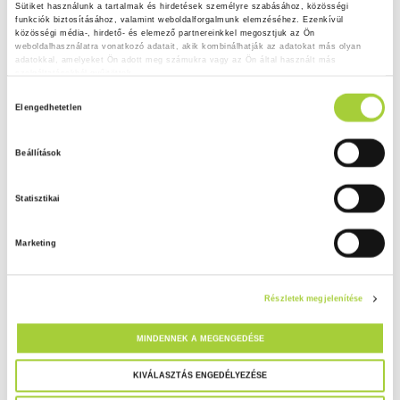
Sütiket használunk a tartalmak és hirdetések személyre szabásához, közösségi 
funkciók biztosításához, valamint weboldalforgalmunk elemzéséhez. Ezenkívül 
közösségi média-, hirdető- és elemező partnereinkkel megosztjuk az Ön 
weboldalhasználatra vonatkozó adatait, akik kombinálhatják az adatokat más olyan 
adatokkal, amelyeket Ön adott meg számukra vagy az Ön által használt más 
szolgáltatásokból gyűjtöttek.
H
Adatkezelési tájékoztató
Elengedhetetlen
o
z
Beállítások
z
á
Statisztikai
j
á
Marketing
r
u
l
Részletek megjelenítése
á
s
MINDENNEK A MEGENGEDÉSE
k
i
KIVÁLASZTÁS ENGEDÉLYEZÉSE
v