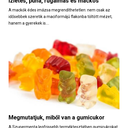
Ízletes, puha, rugalmas és mackós
E
A mackók édes imázsa megrendíthetetlen: nem csak az
idősebbek szeretik a maciformájú flakonba töltött mézet,
N
hanem a gyerekek is....
U
Megmutatjuk, miből van a gumicukor
A Szupermenta legfrissebb terméktesztjében gumicukrokat